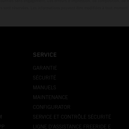
fournies sans engagement. Les erreurs d'impression, de composition, de f
rs sont réservées. Les informations peuvent être modifiées à tout moment 
SERVICE
GARANTIE
SÉCURITÉ
MANUELS
MAINTENANCE
CONFIGURATOR
M
SERVICE ET CONTRÔLE SÉCURITÉ
PP
LIGNE D’ASSISTANCE FREERIDE E