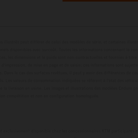
s illustrés peut différer de celui des modèles de série, et certaines illus
els disponibles avec surcoût. Toutes les informations concernant le cont
ces, les dimensions et le poids sont non-contractuelles et fournies à titre
s d'impression, de mise en page et de saisie; ces informations sont sujette
e. Dans le cas des surfaces revêtues, il peut y avoir des différences de c
ls. Les valeurs de consommation indiquées se réfèrent à l'état des véhicu
 la livraison en usine. Les images et illustrations des modèles Enduro p
uration compétition et non en configuration homo
t exclusivement disponible chez les concessionnaires KTM participants et