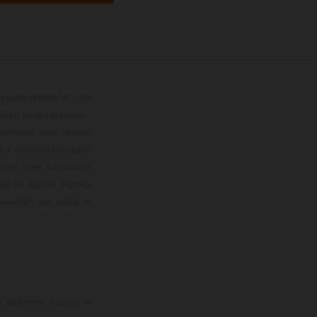
trations présentent des
enu de la livraison,
 indicatif sous réserve
s à modification sans
ouleur dues aux écarts
les en état de marche
résentent les motos en
loguée.
 autorisés. Toutes les