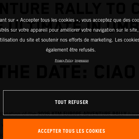
NTURE RALLY TO 
ant sur « Accepter tous les cookies », vous acceptez que des coo
 ULTIMATE IN UM
strés sur votre appareil pour améliorer votre navigation sur le site
tilisation du site et soutenir nos efforts de marketing. Les cooki
également être refusés.
Privacy Policy
Impression
THE DATE: CIAO 
TOUT REFUSER
2026 KTM EUROPE ADVENTURE RALLY
stination of the
have
 will run through 7-11 September 2026 and will roam th
ACCEPTER TOUS LES COOKIES
rticipants will be exploring the history and breathtaking 