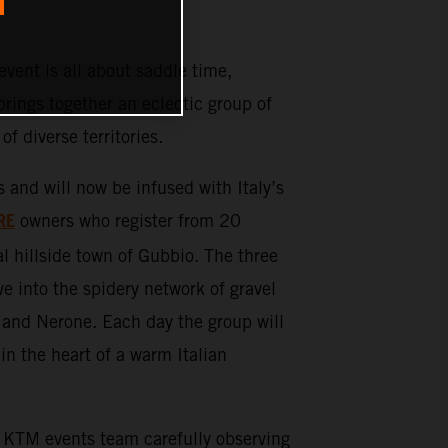
ent is all about saddle time,
rings together an eclectic group of
 of diverse territories.
d will now be infused with Italy’s
RE
owners who register from 20
l hillside town of Gubbio. The three
ve into the spidery network of gravel
 and Nerone. Each day the group will
in the heart of a warm Italian
KTM events team carefully observing