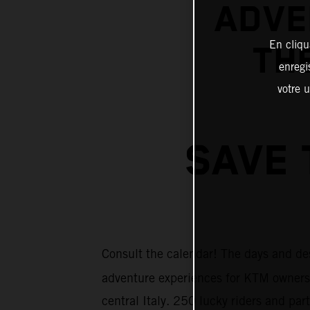
ADVE
En cliqu
THE
enregi
votre u
SAVE 
Consult the calendar! The days and de
adventure experiences for KTM owners
central Italy. 250 lucky riders and pa