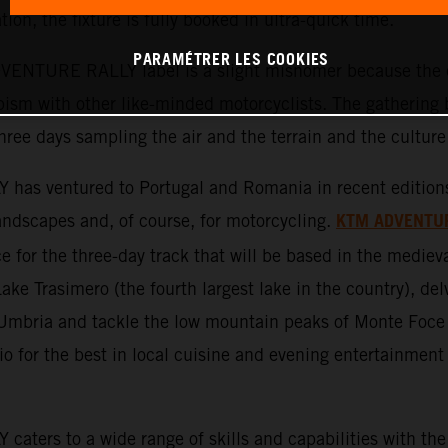
tion, the fixture is fully booked in ultra-quick time.
PARAMÉTRER LES COOKIES
ENTURE RALLY label is a slight misnomer because the ev
ism with other like-minded motorcyclists. The gathering b
three days sampling the air and the terrain and the culture
ventured to Portugal and Romania in recent editions an
KTM ADVENTU
 landscapes and, of course, for motorcycling.
 for the three-day track that will be based in the medieva
Lake Trasimero (the fourth largest lake in the country), del
f Umbria and tackle the low mountain peaks of Monte Foce
 for the best in local cuisine and evening entertainment 
s to a wide range of skills and capabilities with the 