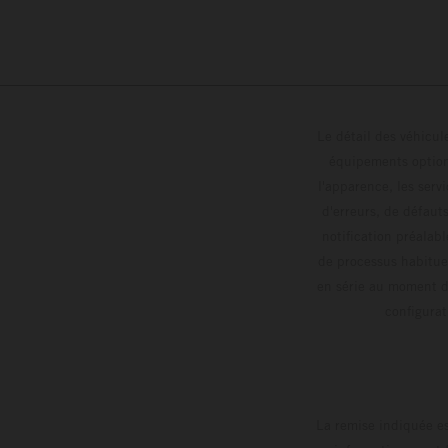
Le détail des véhicule
équipements optionn
l'apparence, les servi
d'erreurs, de défaut
notification préalabl
de processus habitue
en série au moment de
config
La remise indiquée es