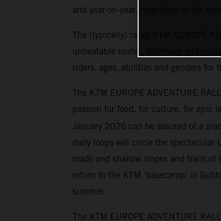
and year-on-year, regardless of the loca
The (typically) racey KTM EUROPE ADV
unbeatable routes, discovery and escap
riders, ages, abilities and genders for 
The KTM EUROPE ADVENTURE RALLY has 
passion for food, for culture, for epic
January 2026 can be assured of a place
daily loops will circle the spectacular 
roads and shallow slopes and trails o
return to the KTM ‘basecamp’ in Gubbio
summer.
The KTM EUROPE ADVENTURE RALLY cater