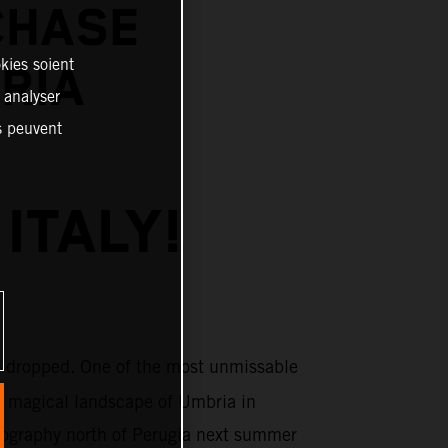
CHASE
kies soient
BRIA
, analyser
es peuvent
ITALY!
 dropped. One of the most unmissable
e magical landscape of Umbria in
topography north of Perugia next summer