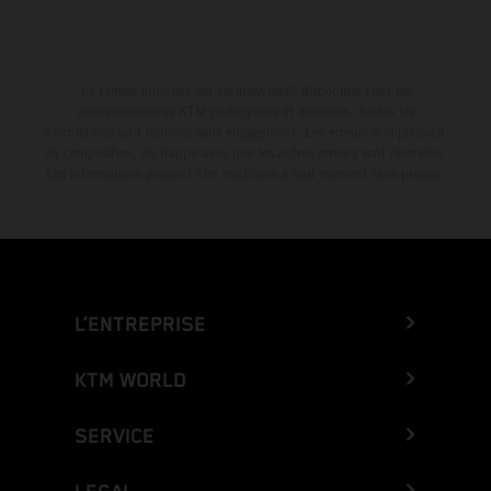
La remise indiquée est exclusivement disponible chez les
concessionnaires KTM participants et autorisés. Toutes les
informations sont fournies sans engagement. Les erreurs d'impression,
de composition, de frappe ainsi que les autres erreurs sont réservées.
Les informations peuvent être modifiées à tout moment sans préavis.
L’ENTREPRISE
KTM WORLD
SERVICE