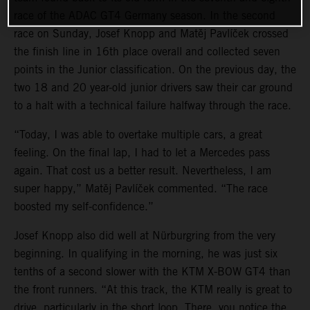
race of the ADAC GT4 Germany season. In the second
race on Sunday, Josef Knopp and Matěj Pavlíček crossed
the finish line in 16th place overall and collected seven
points in the Junior classification. On the previous day, the
two 18 and 20 year-old junior drivers saw their car ground
to a halt with a technical failure halfway through the race.
“Today, I was able to overtake multiple cars, a great
feeling. On the final lap, I had to let a Mercedes pass
again. That cost us a better result. Nevertheless, I am
super happy,” Matěj Pavlíček commented. “The race
boosted my self-confidence.”
Josef Knopp also did well at Nürburgring from the very
beginning. In qualifying in the morning, he was just six
tenths of a second slower with the KTM X-BOW GT4 than
the front runners. “At this track, the KTM really is great to
drive, particularly in the short loop. There, you notice the