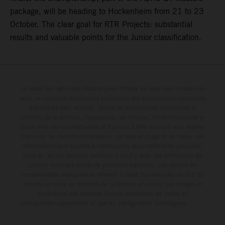
package, will be heading to Hockenheim from 21 to 23
October. The clear goal for RTR Projects: substantial
results and valuable points for the Junior classification.
Le détail des véhicules illustrés peut différer de celui des modèles de
série, et certaines illustrations présentent des équipements optionnels
disponibles avec surcoût. Toutes les informations concernant le
contenu de la livraison, l'apparence, les services, les dimensions et le
poids sont non-contractuelles et fournies à titre indicatif sous réserve
d'erreurs, de défauts d'impression, de mise en page et de saisie; ces
informations sont sujettes à modification sans notification préalable.
Dans le cas des surfaces revêtues, il peut y avoir des différences de
couleur dues aux écarts de processus habituels. Les valeurs de
consommation indiquées se réfèrent à l'état des véhicules en état de
marche en série au moment de la livraison en usine. Les images et
illustrations des modèles Enduro présentent les motos en
configuration compétition et non en configuration homologuée.