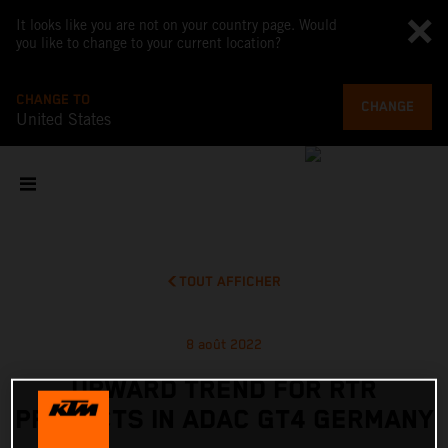
It looks like you are not on your country page. Would
you like to change to your current location?
CHANGE TO
CHANGE
United States
TOUT AFFICHER
8 août 2022
UPWARD TREND FOR RTR
PROJECTS IN ADAC GT4 GERMANY