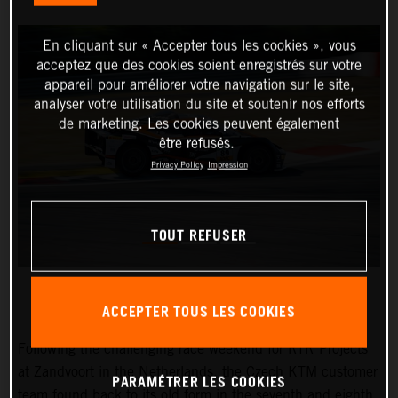
En cliquant sur « Accepter tous les cookies », vous
acceptez que des cookies soient enregistrés sur votre
appareil pour améliorer votre navigation sur le site,
analyser votre utilisation du site et soutenir nos efforts
de marketing. Les cookies peuvent également
être refusés.
Privacy Policy
Impression
TOUT REFUSER
ACCEPTER TOUS LES COOKIES
Following the challenging race weekend for RTR Projects
at Zandvoort in the Netherlands, the Czech KTM customer
PARAMÉTRER LES COOKIES
team found back to its old form in the seventh and eighth