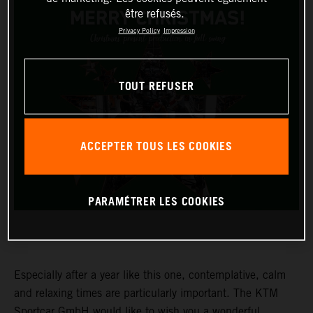
être refusés.
Privacy Policy
Impression
TOUT REFUSER
ACCEPTER TOUS LES COOKIES
PARAMÉTRER LES COOKIES
Especially after a year like this one, contemplative, calm
and relaxing times are particularly important. The KTM
Sportcar GmbH would like to wish you a wonderful