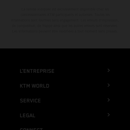
La remise indiquée est exclusivement disponible chez les
concessionnaires KTM participants et autorisés. Toutes les
informations sont fournies sans engagement. Les erreurs d'impression,
de composition, de frappe ainsi que les autres erreurs sont réservées.
Les informations peuvent être modifiées à tout moment sans préavis.
L’ENTREPRISE
KTM WORLD
SERVICE
LEGAL