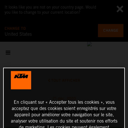
It looks like you are not on your country page. Would
you like to change to your current location?
CHANGE TO
CHANGE
United States
TOUT AFFICHER
21 déc. 2020
En cliquant sur « Accepter tous les cookies », vous
acceptez que des cookies soient enregistrés sur votre
MERRY CHRISTMAS!
appareil pour améliorer votre navigation sur le site,
analyser votre utilisation du site et soutenir nos efforts
de marketing. Les cookies peuvent également