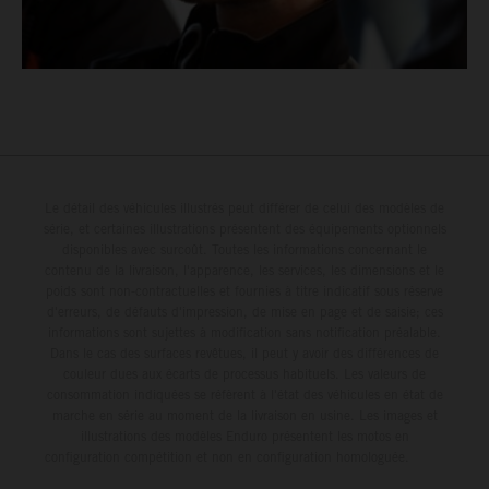
Le détail des véhicules illustrés peut différer de celui des modèles de
série, et certaines illustrations présentent des équipements optionnels
disponibles avec surcoût. Toutes les informations concernant le
contenu de la livraison, l'apparence, les services, les dimensions et le
poids sont non-contractuelles et fournies à titre indicatif sous réserve
d'erreurs, de défauts d'impression, de mise en page et de saisie; ces
informations sont sujettes à modification sans notification préalable.
Dans le cas des surfaces revêtues, il peut y avoir des différences de
couleur dues aux écarts de processus habituels. Les valeurs de
consommation indiquées se réfèrent à l'état des véhicules en état de
marche en série au moment de la livraison en usine. Les images et
illustrations des modèles Enduro présentent les motos en
configuration compétition et non en configuration homologuée.