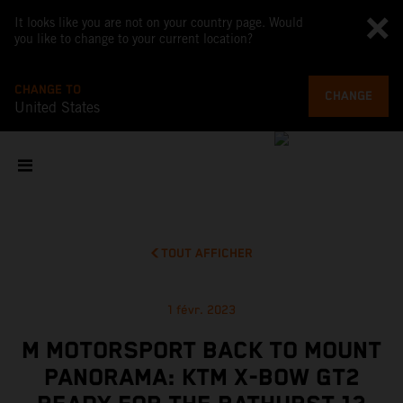
It looks like you are not on your country page. Would
you like to change to your current location?
CHANGE TO
CHANGE
United States
TOUT AFFICHER
1 févr. 2023
M MOTORSPORT BACK TO MOUNT
PANORAMA: KTM X-BOW GT2