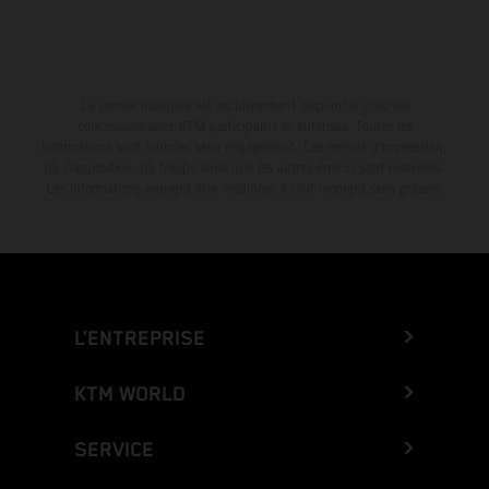
La remise indiquée est exclusivement disponible chez les
concessionnaires KTM participants et autorisés. Toutes les
informations sont fournies sans engagement. Les erreurs d'impression,
de composition, de frappe ainsi que les autres erreurs sont réservées.
Les informations peuvent être modifiées à tout moment sans préavis.
L’ENTREPRISE
KTM WORLD
SERVICE