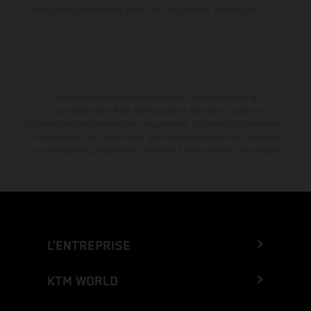
configuration compétition et non en configuration homologuée.
La remise indiquée est exclusivement disponible chez les
concessionnaires KTM participants et autorisés. Toutes les
informations sont fournies sans engagement. Les erreurs d'impression,
de composition, de frappe ainsi que les autres erreurs sont réservées.
Les informations peuvent être modifiées à tout moment sans préavis.
L’ENTREPRISE
KTM WORLD