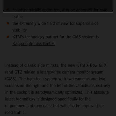
aerodynamically optimized, also be approved for road
traffic
the extremely wide field of view for superior side
visibility
KTM’s technology partner for the CMS system is
Kappa optronics GmbH
Instead of classic side mirrors, the new KTM X-Bow GTX
rand GT2 rely on a latency-free camera monitor system
(CMS). The high-tech system with two cameras and two
screens on the right and the left of the vehicle respectively
in the cockpit is aerodynamically optimized. This absolute
latest technology is designed specifically for the
requirements of race cars, but will also be approved for
road traffic.