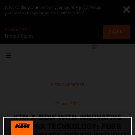
It looks like you are not on your country page. Would
you like to change to your current location?
CHANGE TO
CHANGE
United States
TOUT AFFICHER
23 avr. 2021
KTM X-BOW WITH INNOVATIVE
CAMERA TECHNOLOGY: PURE