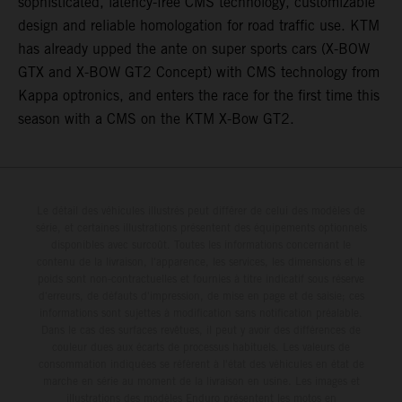
sophisticated, latency-free CMS technology, customizable
design and reliable homologation for road traffic use. KTM
has already upped the ante on super sports cars (X-BOW
GTX and X-BOW GT2 Concept) with CMS technology from
Kappa optronics, and enters the race for the first time this
season with a CMS on the KTM X-Bow GT2.
Le détail des véhicules illustrés peut différer de celui des modèles de
série, et certaines illustrations présentent des équipements optionnels
disponibles avec surcoût. Toutes les informations concernant le
contenu de la livraison, l'apparence, les services, les dimensions et le
poids sont non-contractuelles et fournies à titre indicatif sous réserve
d'erreurs, de défauts d'impression, de mise en page et de saisie; ces
informations sont sujettes à modification sans notification préalable.
Dans le cas des surfaces revêtues, il peut y avoir des différences de
couleur dues aux écarts de processus habituels. Les valeurs de
consommation indiquées se réfèrent à l'état des véhicules en état de
marche en série au moment de la livraison en usine. Les images et
illustrations des modèles Enduro présentent les motos en