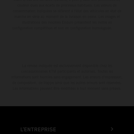
couleur dues aux écarts de processus habituels. Les valeurs de
consommation indiquées se réfèrent à l'état des véhicules en état de
marche en série au moment de la livraison en usine. Les images et
illustrations des modèles Enduro présentent les motos en
configuration compétition et non en configuration homologuée.
La remise indiquée est exclusivement disponible chez les
concessionnaires KTM participants et autorisés. Toutes les
informations sont fournies sans engagement. Les erreurs d'impression,
de composition, de frappe ainsi que les autres erreurs sont réservées.
Les informations peuvent être modifiées à tout moment sans préavis.
L’ENTREPRISE