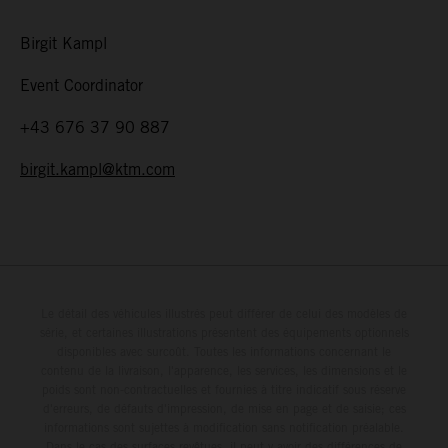
Birgit Kampl
Event Coordinator
+43 676 37 90 887
birgit.kampl@ktm.com
Le détail des véhicules illustrés peut différer de celui des modèles de
série, et certaines illustrations présentent des équipements optionnels
disponibles avec surcoût. Toutes les informations concernant le
contenu de la livraison, l'apparence, les services, les dimensions et le
poids sont non-contractuelles et fournies à titre indicatif sous réserve
d'erreurs, de défauts d'impression, de mise en page et de saisie; ces
informations sont sujettes à modification sans notification préalable.
Dans le cas des surfaces revêtues, il peut y avoir des différences de