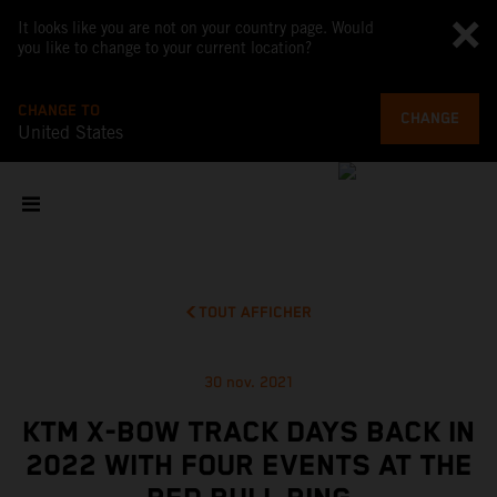
It looks like you are not on your country page. Would
you like to change to your current location?
CHANGE TO
CHANGE
United States
TOUT AFFICHER
30 nov. 2021
KTM X-BOW TRACK DAYS BACK IN
2022 WITH FOUR EVENTS AT THE