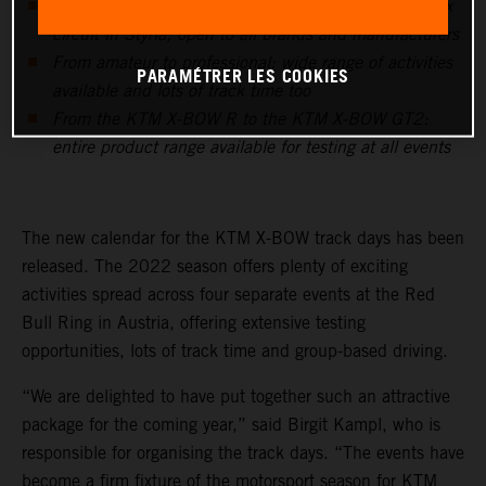
From March to October: four events at the Grand Prix
circuit in Styria, open to all brands and manufacturers
From amateur to professional: wide range of activities
PARAMÉTRER LES COOKIES
available and lots of track time too
From the KTM X-BOW R to the KTM X-BOW GT2:
entire product range available for testing at all events
The new calendar for the KTM X-BOW track days has been
released. The 2022 season offers plenty of exciting
activities spread across four separate events at the Red
Bull Ring in Austria, offering extensive testing
opportunities, lots of track time and group-based driving.
“We are delighted to have put together such an attractive
package for the coming year,” said Birgit Kampl, who is
responsible for organising the track days. “The events have
become a firm fixture of the motorsport season for KTM