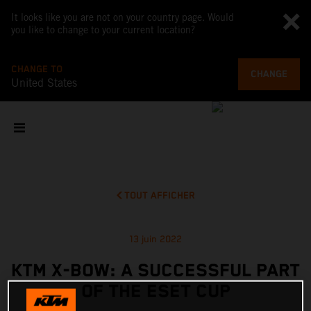
It looks like you are not on your country page. Would
you like to change to your current location?
CHANGE TO
CHANGE
United States
TOUT AFFICHER
13 juin 2022
KTM X-BOW: A SUCCESSFUL PART
OF THE ESET CUP