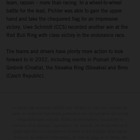
team, razoon – more than racing. In a wheel-to-wheel
battle for the lead, Pichler was able to gain the upper
hand and take the chequered flag for an impressive
victory. Uwe Schmidt (CCS) recorded another win at the
Red Bull Ring with class victory in the endurance race.
The teams and drivers have plenty more action to look
forward to in 2022, including events in Poznań (Poland),
Grobnik (Croatia), the Slovakia Ring (Slovakia) and Brno
(Czech Republic).
Le détail des véhicules illustrés peut différer de celui des modèles de
série, et certaines illustrations présentent des équipements optionnels
disponibles avec surcoût. Toutes les informations concernant le
contenu de la livraison, l'apparence, les services, les dimensions et le
poids sont non-contractuelles et fournies à titre indicatif sous réserve
d'erreurs, de défauts d'impression, de mise en page et de saisie; ces