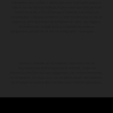
informations sont sujettes à modification sans notification préalable.
Dans le cas des surfaces revêtues, il peut y avoir des différences de
couleur dues aux écarts de processus habituels. Les valeurs de
consommation indiquées se réfèrent à l'état des véhicules en état de
marche en série au moment de la livraison en usine. Les images et
illustrations des modèles Enduro présentent les motos en
configuration compétition et non en configuration homologuée.
La remise indiquée est exclusivement disponible chez les
concessionnaires KTM participants et autorisés. Toutes les
informations sont fournies sans engagement. Les erreurs d'impression,
de composition, de frappe ainsi que les autres erreurs sont réservées.
Les informations peuvent être modifiées à tout moment sans préavis.