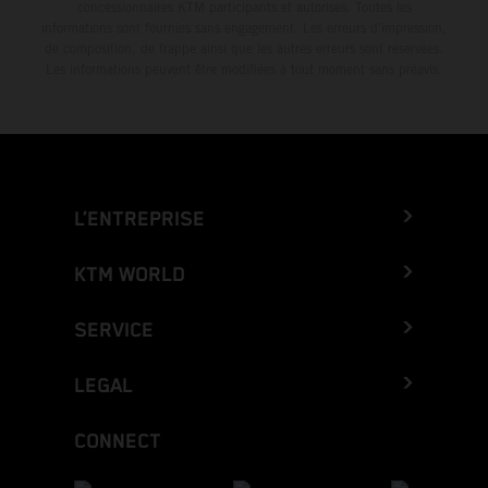
concessionnaires KTM participants et autorisés. Toutes les
informations sont fournies sans engagement. Les erreurs d'impression,
de composition, de frappe ainsi que les autres erreurs sont réservées.
Les informations peuvent être modifiées à tout moment sans préavis.
L’ENTREPRISE
KTM WORLD
SERVICE
LEGAL
CONNECT