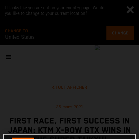
It looks like you are not on your country page. Would
you like to change to your current location?
CHANGE TO
CHANGE
United States
TOUT AFFICHER
25 mars 2021
FIRST RACE, FIRST SUCCESS IN
JAPAN: KTM X-BOW GTX WINS IN