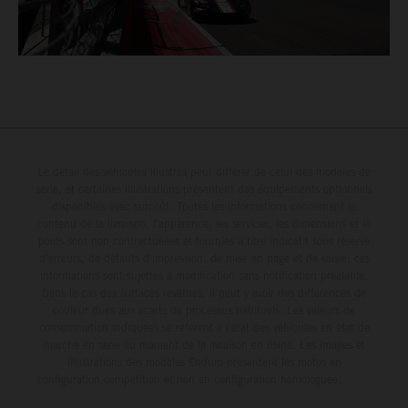
Le détail des véhicules illustrés peut différer de celui des modèles de
série, et certaines illustrations présentent des équipements optionnels
disponibles avec surcoût. Toutes les informations concernant le
contenu de la livraison, l'apparence, les services, les dimensions et le
poids sont non-contractuelles et fournies à titre indicatif sous réserve
d'erreurs, de défauts d'impression, de mise en page et de saisie; ces
informations sont sujettes à modification sans notification préalable.
Dans le cas des surfaces revêtues, il peut y avoir des différences de
couleur dues aux écarts de processus habituels. Les valeurs de
consommation indiquées se réfèrent à l'état des véhicules en état de
marche en série au moment de la livraison en usine. Les images et
illustrations des modèles Enduro présentent les motos en
configuration compétition et non en configuration homologuée.