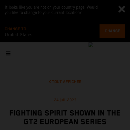
It looks like you are not on your country page. Would
you like to change to your current location?
CHANGE TO
CHANGE
United States
TOUT AFFICHER
24 juil. 2023
FIGHTING SPIRIT SHOWN IN THE
GT2 EUROPEAN SERIES