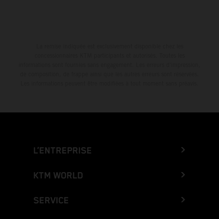
La remise indiquée est exclusivement disponible chez les
concessionnaires KTM participants et autorisés. Toutes les
informations sont fournies sans engagement. Les erreurs d'impression,
de composition, de frappe ainsi que les autres erreurs sont réservées.
Les informations peuvent être modifiées à tout moment sans préavis.
L’ENTREPRISE
KTM WORLD
SERVICE