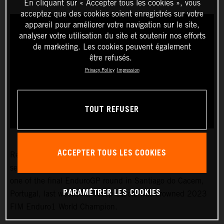
En cliquant sur « Accepter tous les cookies », vous
acceptez que des cookies soient enregistrés sur votre
appareil pour améliorer votre navigation sur le site,
analyser votre utilisation du site et soutenir nos efforts
de marketing. Les cookies peuvent également
être refusés.
Privacy Policy
Impression
TOUT REFUSER
ACCEPTER TOUS LES COOKIES
Red Bull KTM Factory Racing’s
Josep Garcia
recently
secured his third world championship! After winning day
one of the final EnduroGP round in Santiago do Cacem,
PARAMÉTRER LES COOKIES
Portugal, last weekend, Josep Garcia was crowned 2023
FIM Enduro1 World Champion.