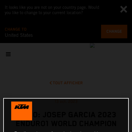
It looks like you are not on your country page. Would
you like to change to your current location?
CHANGE TO
CHANGE
United States
TOUT AFFICHER
13 oct. 2023
VIDEO: JOSEP GARCIA 2023
ENDURO1 WORLD CHAMPION