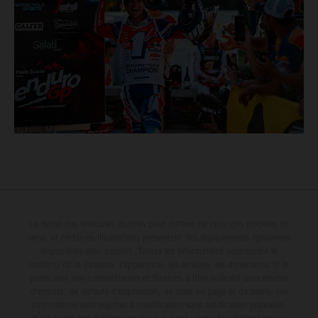
Le détail des véhicules illustrés peut différer de celui des modèles de
série, et certaines illustrations présentent des équipements optionnels
disponibles avec surcoût. Toutes les informations concernant le
contenu de la livraison, l'apparence, les services, les dimensions et le
poids sont non-contractuelles et fournies à titre indicatif sous réserve
d'erreurs, de défauts d'impression, de mise en page et de saisie; ces
informations sont sujettes à modification sans notification préalable.