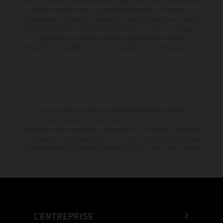
Dans le cas des surfaces revêtues, il peut y avoir des différences de
couleur dues aux écarts de processus habituels. Les valeurs de
consommation indiquées se réfèrent à l'état des véhicules en état de
marche en série au moment de la livraison en usine. Les images et
illustrations des modèles Enduro présentent les motos en
configuration compétition et non en configuration homologuée.
La remise indiquée est exclusivement disponible chez les
concessionnaires KTM participants et autorisés. Toutes les
informations sont fournies sans engagement. Les erreurs d'impression,
de composition, de frappe ainsi que les autres erreurs sont réservées.
Les informations peuvent être modifiées à tout moment sans préavis.
L’ENTREPRISE