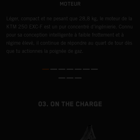
MOTEUR
F,
Léger, compact et ne pesant que 28,8 kg, le moteur de la
U
KTM 250 EXC-F est un pur concentré d’ingénierie. Connu
t
pour sa conception intelligente à faible frottement et à
c
t
régime élevé, il continue de répondre au quart de tour dès
p
que tu actionnes la poignée de gaz.
p
e
03. ON THE CHARGE