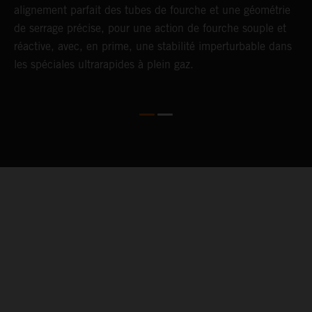
alignement parfait des tubes de fourche et une géométrie
é
de serrage précise, pour une action de fourche souple et
d
réactive, avec, en prime, une stabilité imperturbable dans
les spéciales ultrarapides à plein gaz.
05. WARRANTY & SUPPORT