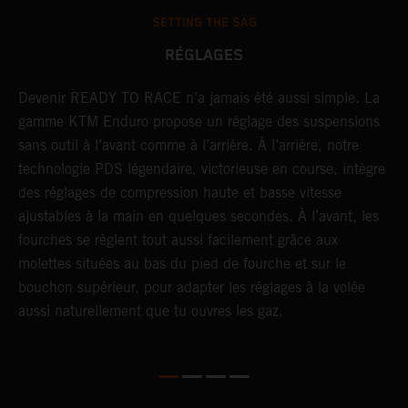
SETTING THE SAG
RÉGLAGES
Devenir READY TO RACE n’a jamais été aussi simple. La
L
r
gamme KTM Enduro propose un réglage des suspensions
d
sans outil à l’avant comme à l’arrière. À l’arrière, notre
p
technologie PDS légendaire, victorieuse en course, intègre
t
des réglages de compression haute et basse vitesse
b
ajustables à la main en quelques secondes. À l’avant, les
l
fourches se règlent tout aussi facilement grâce aux
a
molettes situées au bas du pied de fourche et sur le
s
bouchon supérieur, pour adapter les réglages à la volée
p
aussi naturellement que tu ouvres les gaz.
s
d