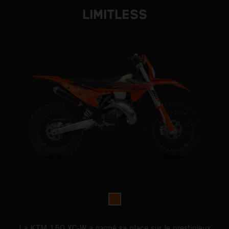
LIMITLESS
La KTM 150 XC-W a gagné sa place sur le prestigieux