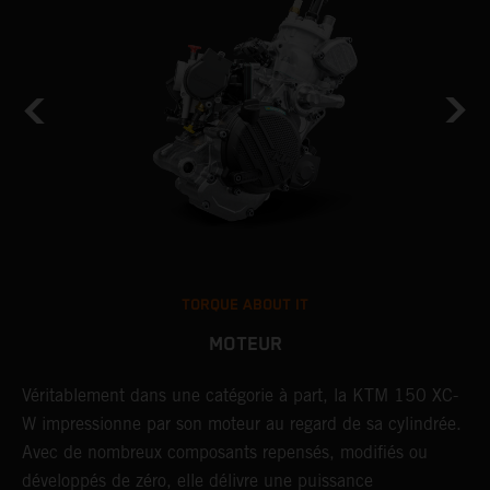
TORQUE ABOUT IT
MOTEUR
Véritablement dans une catégorie à part, la KTM 150 XC-
L
r
W impressionne par son moteur au regard de sa cylindrée.
l
u
Avec de nombreux composants repensés, modifiés ou
A
ou
développés de zéro, elle délivre une puissance
c