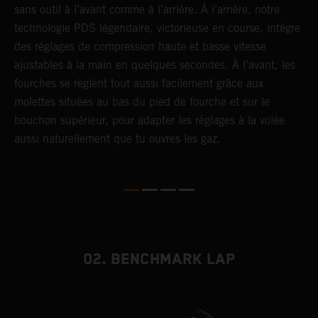
sans outil à l’avant comme à l’arrière. À l’arrière, notre
p
technologie PDS légendaire, victorieuse en course, intègre
t
des réglages de compression haute et basse vitesse
b
ajustables à la main en quelques secondes. À l’avant, les
l
fourches se règlent tout aussi facilement grâce aux
a
molettes situées au bas du pied de fourche et sur le
s
bouchon supérieur, pour adapter les réglages à la volée
p
aussi naturellement que tu ouvres les gaz.
s
d
02. BENCHMARK LAP