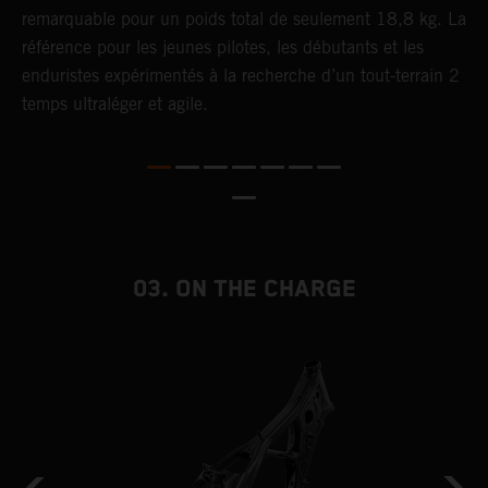
remarquable pour un poids total de seulement 18,8 kg. La
c
référence pour les jeunes pilotes, les débutants et les
p
enduristes expérimentés à la recherche d’un tout-terrain 2
m
temps ultraléger et agile.
u
m
c
l
d
a
à
03. ON THE CHARGE
f