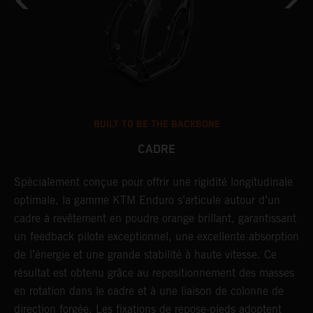
BUILT TO BE THE BACKBONE
CADRE
T
Spécialement conçue pour offrir une rigidité longitudinale
U
optimale, la gamme KTM Enduro s’articule autour d’un
c
cadre à revêtement en poudre orange brillant, garantissant
a
un feedback pilote exceptionnel, une excellente absorption
s
de l’énergie et une grande stabilité à haute vitesse. Ce
d
résultat est obtenu grâce au repositionnement des masses
f
en rotation dans le cadre et à une liaison de colonne de
p
direction forgée. Les fixations de repose-pieds adoptent
i