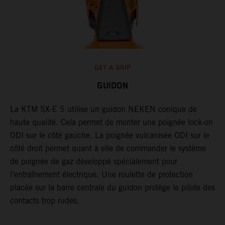
GET A GRIP
GUIDON
r
La KTM SX-E 5 utilise un guidon NEKEN conique de
L
haute qualité. Cela permet de monter une poignée lock-on
d
ODI sur le côté gauche. La poignée vulcanisée ODI sur le
s
côté droit permet quant à elle de commander le système
s
de poignée de gaz développé spécialement pour
l
l’entraînement électrique. Une roulette de protection
a
placée sur la barre centrale du guidon protège le pilote des
contacts trop rudes.