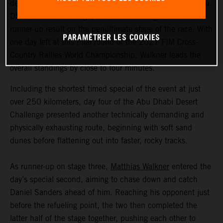
delivered another strong day in the sand at the 2021 Abu
Dhabi Desert Challenge, this time claiming a provisional
runner-up result on the penultimate stage of the race. With
PARAMÉTRER LES COOKIES
one day left at this final round of the 2021 FIM Cross-
Country Rallies World Championship, Walkner leads the
overall standings by close to four minutes.
Including the shortest timed special of the event at just
over 250 kilometers, day four of the Abu Dhabi Desert
Challenge presented another technically demanding and
physically exhausting route, beginning with soft sand
dunes before flattening out into faster, rocky tracks.
As runner-up on stage three,
Matthias Walkner
entered the
day’s special second, aiming to chase down and catch
Daniel Sanders ahead of him. Reaching his opponent just
before the refueling point, the two then completed the
latter half of the stage together, pushing each other to