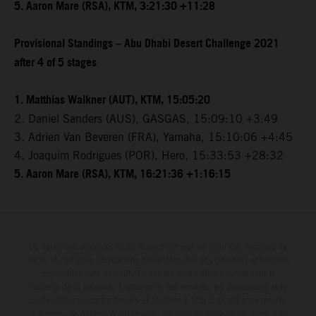
5. Aaron Mare (RSA), KTM, 3:21:30 +11:28
Provisional Standings – Abu Dhabi Desert Challenge 2021
after 4 of 5 stages
1. Matthias Walkner (AUT), KTM, 15:05:20
2. Daniel Sanders (AUS), GASGAS, 15:09:10 +3:49
3. Adrien Van Beveren (FRA), Yamaha, 15:10:06 +4:45
4. Joaquim Rodrigues (POR), Hero, 15:33:53 +28:32
5. Aaron Mare (RSA), KTM, 16:21:36 +1:16:15
Le détail des véhicules illustrés peut différer de celui des modèles de
série, et certaines illustrations présentent des équipements optionnels
disponibles avec surcoût. Toutes les informations concernant le
contenu de la livraison, l'apparence, les services, les dimensions et le
poids sont non-contractuelles et fournies à titre indicatif sous réserve
d'erreurs, de défauts d'impression, de mise en page et de saisie; ces