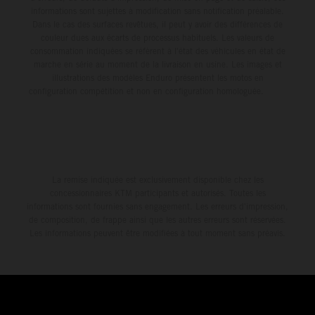
informations sont sujettes à modification sans notification préalable.
Dans le cas des surfaces revêtues, il peut y avoir des différences de
couleur dues aux écarts de processus habituels. Les valeurs de
consommation indiquées se réfèrent à l'état des véhicules en état de
marche en série au moment de la livraison en usine. Les images et
illustrations des modèles Enduro présentent les motos en
configuration compétition et non en configuration homologuée.
La remise indiquée est exclusivement disponible chez les
concessionnaires KTM participants et autorisés. Toutes les
informations sont fournies sans engagement. Les erreurs d'impression,
de composition, de frappe ainsi que les autres erreurs sont réservées.
Les informations peuvent être modifiées à tout moment sans préavis.