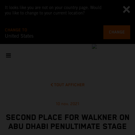
It looks like you are not on your country page. Would
you like to change to your current location?
CHANGE TO
CHANGE
United States
TOUT AFFICHER
10 nov. 2021
SECOND PLACE FOR WALKNER ON
ABU DHABI PENULTIMATE STAGE