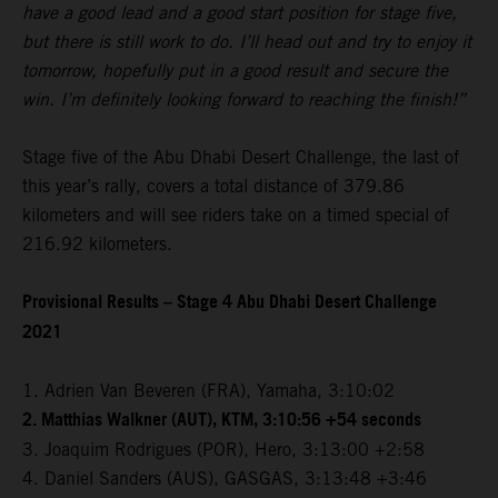
have a good lead and a good start position for stage five,
but there is still work to do. I’ll head out and try to enjoy it
tomorrow, hopefully put in a good result and secure the
win. I’m definitely looking forward to reaching the finish!”
Stage five of the Abu Dhabi Desert Challenge, the last of
this year’s rally, covers a total distance of 379.86
kilometers and will see riders take on a timed special of
216.92 kilometers.
Provisional Results – Stage 4 Abu Dhabi Desert Challenge
2021
1. Adrien Van Beveren (FRA), Yamaha, 3:10:02
2. Matthias Walkner (AUT), KTM, 3:10:56 +54 seconds
3. Joaquim Rodrigues (POR), Hero, 3:13:00 +2:58
4. Daniel Sanders (AUS), GASGAS, 3:13:48 +3:46