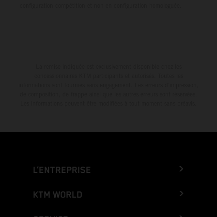
configuration compétition et non en configuration homologuée.
La remise indiquée est exclusivement disponible chez les
concessionnaires KTM participants et autorisés. Toutes les
informations sont fournies sans engagement. Les erreurs d'impression,
de composition, de frappe ainsi que les autres erreurs sont réservées.
Les informations peuvent être modifiées à tout moment sans préavis.
L’ENTREPRISE
KTM WORLD