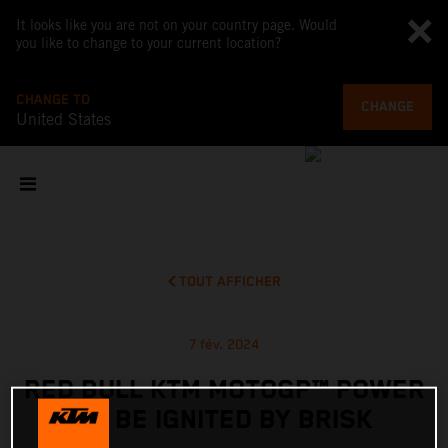
It looks like you are not on your country page. Would
you like to change to your current location?
CHANGE TO
CHANGE
United States
TOUT AFFICHER
7 fév. 2024
RED BULL KTM MOTOGP™ POWER
TO BE IGNITED BY BRISK