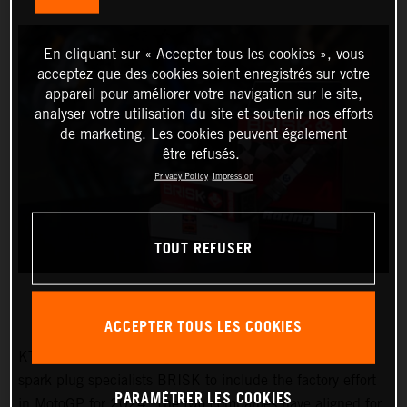
En cliquant sur « Accepter tous les cookies », vous
acceptez que des cookies soient enregistrés sur votre
appareil pour améliorer votre navigation sur le site,
analyser votre utilisation du site et soutenir nos efforts
de marketing. Les cookies peuvent également
être refusés.
Privacy Policy
Impression
TOUT REFUSER
ACCEPTER TOUS LES COOKIES
KTM have further strengthened their association with
spark plug specialists BRISK to include the factory effort
PARAMÉTRER LES COOKIES
in MotoGP for 2024. The two companies have aligned for