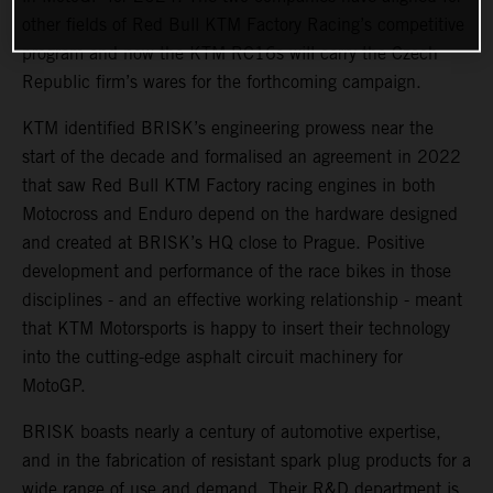
other fields of Red Bull KTM Factory Racing’s competitive
program and now the KTM RC16s will carry the Czech
Republic firm’s wares for the forthcoming campaign.
KTM identified BRISK’s engineering prowess near the
start of the decade and formalised an agreement in 2022
that saw Red Bull KTM Factory racing engines in both
Motocross and Enduro depend on the hardware designed
and created at BRISK’s HQ close to Prague. Positive
development and performance of the race bikes in those
disciplines - and an effective working relationship - meant
that KTM Motorsports is happy to insert their technology
into the cutting-edge asphalt circuit machinery for
MotoGP.
BRISK boasts nearly a century of automotive expertise,
and in the fabrication of resistant spark plug products for a
wide range of use and demand. Their R&D department is