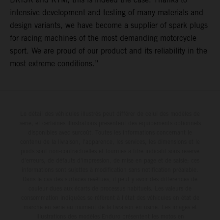
intensive development and testing of many materials and
design variants, we have become a supplier of spark plugs
for racing machines of the most demanding motorcycle
sport. We are proud of our product and its reliability in the
most extreme conditions.”
Le détail des véhicules illustrés peut différer de celui des modèles de
série, et certaines illustrations présentent des équipements optionnels
disponibles avec surcoût. Toutes les informations concernant le
contenu de la livraison, l'apparence, les services, les dimensions et le
poids sont non-contractuelles et fournies à titre indicatif sous réserve
d'erreurs, de défauts d'impression, de mise en page et de saisie; ces
informations sont sujettes à modification sans notification préalable.
Dans le cas des surfaces revêtues, il peut y avoir des différences de
couleur dues aux écarts de processus habituels. Les valeurs de
consommation indiquées se réfèrent à l'état des véhicules en état de
marche en série au moment de la livraison en usine. Les images et
illustrations des modèles Enduro présentent les motos en