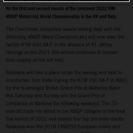
finisher, Mathys Boisrame, will step-in to Red Bull KTM colors
for the first and second rounds of the imminent 2022 FIM
MXGP Motocross World Championship in the UK and Italy.
The Frenchman completed several testing days with the
defending MXGP World Champions and will now steer the
factory KTM 450 SX-F in the absence of #1 Jeffrey
Herlings as the 2021 title winner continues to recover
from surgery on his left heel.
Boisrame will take a place under the awning and next to
countryman Tom Vialle (racing the KTM 250 SX-F in MX2)
for the re-arranged British Grand Prix at Matterley Basin
this Saturday and Sunday and the Grand Prix of
Lombardia at Mantova the following weekend. The 23-
year-old made his debut in the MXGP category in the final
five rounds of 2021 and posted four top ten moto results.
Boisrame won the 2018 EMX250 European crown and