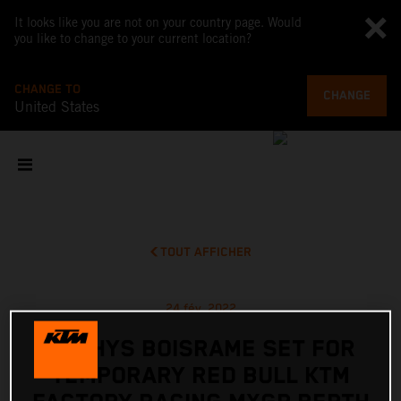
It looks like you are not on your country page. Would
you like to change to your current location?
CHANGE TO
CHANGE
United States
TOUT AFFICHER
24 fév. 2022
MATHYS BOISRAME SET FOR
TEMPORARY RED BULL KTM