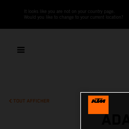
It looks like you are not on your country page.
Would you like to change to your current location?
TOUT AFFICHER
ADA