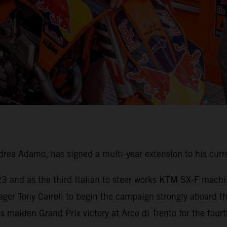
ea Adamo, has signed a multi-year extension to his curr
023 and as the third Italian to steer works KTM SX-F mach
ager Tony Cairoli to begin the campaign strongly aboard 
maiden Grand Prix victory at Arco di Trento for the fourth