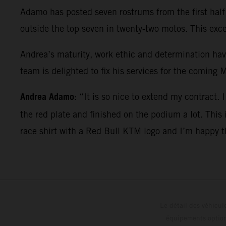
Adamo has posted seven rostrums from the first half o
outside the top seven in twenty-two motos. This exc
Andrea’s maturity, work ethic and determination ha
team is delighted to fix his services for the coming
Andrea Adamo
: “It is so nice to extend my contract.
the red plate and finished on the podium a lot. This
race shirt with a Red Bull KTM logo and I’m happy th
Le détail des véhicule
équipements optionn