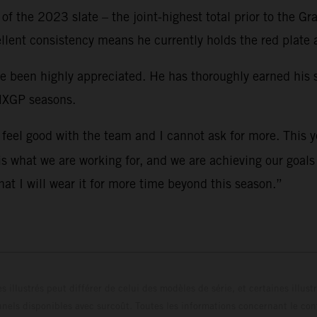
f the 2023 slate – the joint-highest total prior to the Gr
ellent consistency means he currently holds the red plate
ve been highly appreciated. He has thoroughly earned his
 MXGP seasons.
 I feel good with the team and I cannot ask for more. This 
 is what we are working for, and we are achieving our goal
at I will wear it for more time beyond this season.”
s illustrés peut différer de celui des modèles de série, et certaines illus
els disponibles avec surcoût. Toutes les informations concernant le cont