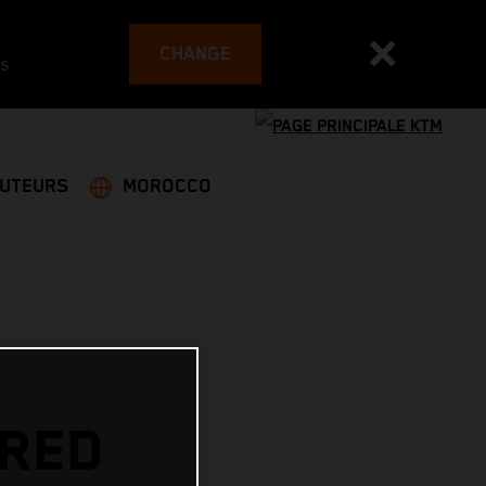
CHANGE
es
BUTEURS
MOROCCO
 RED