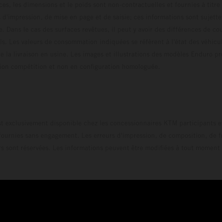
ces, les dimensions et le poids sont non-contractuelles et fournies à titre
s d'impression, de mise en page et de saisie; ces informations sont sujette
e. Dans le cas des surfaces revêtues, il peut y avoir des différences de c
ls. Les valeurs de consommation indiquées se réfèrent à l'état des véhicu
 la livraison en usine. Les images et illustrations des modèles Enduro p
uration compétition et non en configuration homo
t exclusivement disponible chez les concessionnaires KTM participants et
fournies sans engagement. Les erreurs d'impression, de composition, de f
rs sont réservées. Les informations peuvent être modifiées à tout moment 