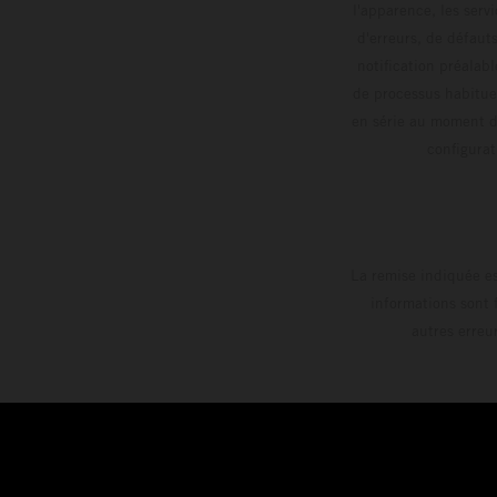
l'apparence, les servi
d'erreurs, de défaut
notification préalabl
de processus habitue
en série au moment de
config
La remise indiquée es
informations sont 
autres erreu