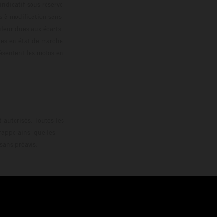
 indicatif sous réserve
s à modification sans
ouleur dues aux écarts
les en état de marche
résentent les motos en
loguée.
 autorisés. Toutes les
rappe ainsi que les
sans préavis.