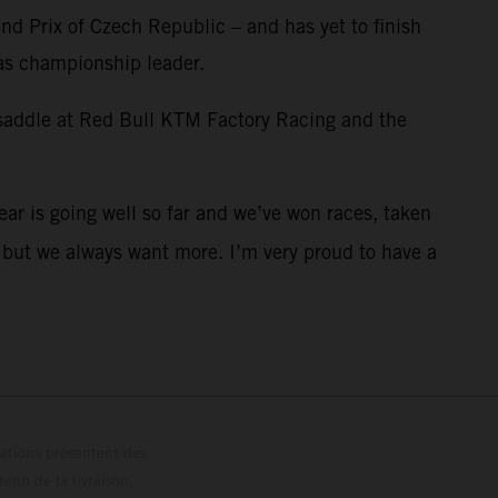
and Prix of Czech Republic – and has yet to finish
 as championship leader.
 saddle at Red Bull KTM Factory Racing and the
year is going well so far and we’ve won races, taken
s but we always want more. I’m very proud to have a
trations présentent des
enu de la livraison,