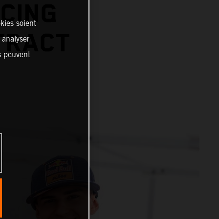
CING
kies soient
TRACT
, analyser
es peuvent