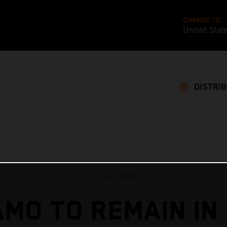
CHANGE TO
United Stat
DISTRI
7 juil. 2023
MO TO REMAIN IN