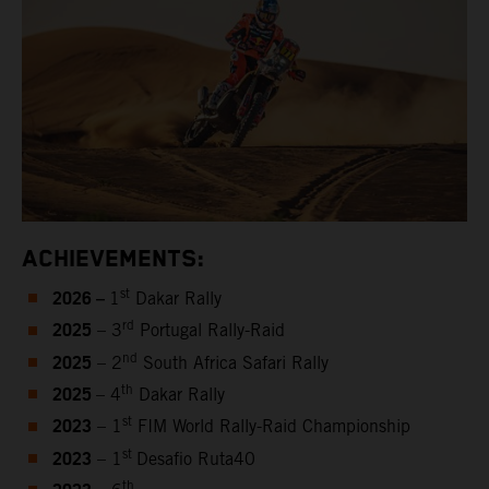
ACHIEVEMENTS:
2026 –
st
1
Dakar Rally
2025
rd
– 3
Portugal Rally-Raid
2025
nd
– 2
South Africa Safari Rally
2025
th
– 4
Dakar Rally
2023
st
– 1
FIM World Rally-Raid Championship
2023
st
– 1
Desafio Ruta40
th