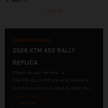
2023
– 6
LIRE PLUS
DOMINATE THE DUNES
2026 KTM 450 RALLY
REPLICA
N’ayons pas peur des mots : la
KTM 450 RALLY REPLICA est la machine la
plus titrée à avoir pris le départ du Dakar. Elle a
atteint le haut du podium entre les mains de
pilotes chevronnés et également remporté de
EXPLORE