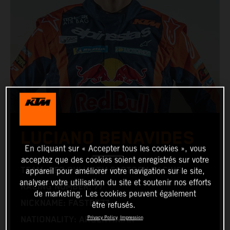
LUCIANO BENAVIDES
En cliquant sur « Accepter tous les cookies », vous
acceptez que des cookies soient enregistrés sur votre
TEAM: RED BULL KTM FACTORY RACING
appareil pour améliorer votre navigation sur le site,
analyser votre utilisation du site et soutenir nos efforts
RACING NUMBER: 77
de marketing. Les cookies peuvent également
NICKNAME: FASTER77
être refusés.
Privacy Policy
Impression
NATIONALITY: ARGENTINIAN