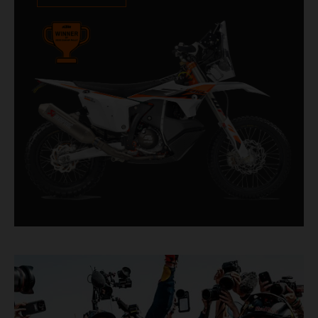
nombreuses victoires avec des pilotes amateurs.
Avec 11 victoires sur 20 participations au Dakar
pour KTM, et 245 victoires d’étapes, la
KTM 450 RALLY REPLICA reste la moto qui se
rapproche le plus d’un modèle d’usine,
disponible chez les distributeurs.
Cette moto est conçue, développée et produite
en Autriche.