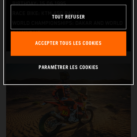
BIRTHDAY: 15.06.1995
RACE BIKE: KTM 450 RALLY
TOUT REFUSER
WORLD CHAMPIONSHIPS: DAKAR AND WORLD
RALLY-RAID
ACCEPTER TOUS LES COOKIES
PARAMÉTRER LES COOKIES