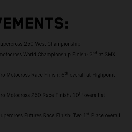
VEMENTS:
upercross 250 West Championship
nd
motocross World Championship Finish: 2
at SMX
th
ro Motocross Race Finish: 6
overall at Highpoint
th
ro Motocross 250 Race Finish: 10
overall at
st
upercross Futures Race Finish: Two 1
Place overall