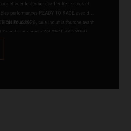
pour effacer le dernier écart entre le stock et
ritables performances READY TO RACE avec des
 élite. Pour 2026, cela inclut la fourche avant
EDITION D'USINE :
l'amortisseur arrière WP XACT PRO 8950,
tés de série. Conçue pour les coureurs à la
xième de seconde, elle comporte des
course, tout droit sortis du plus haut niveau
otocross.