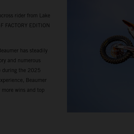
cross rider from Lake
SX-F FACTORY EDITION
Beaumer has steadily
tory and numerous
e during the 2025
 experience, Beaumer
r more wins and top