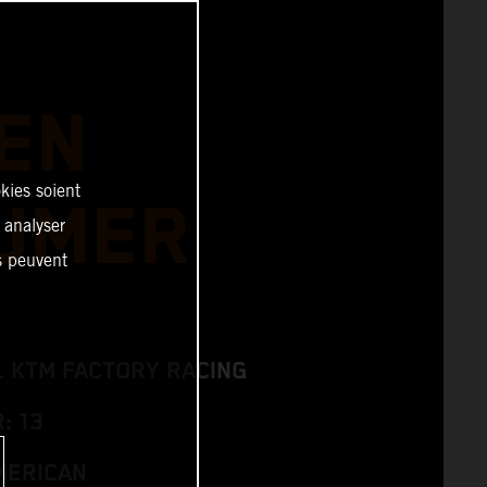
EN
kies soient
UMER
, analyser
es peuvent
L KTM FACTORY RACING
: 13
MERICAN