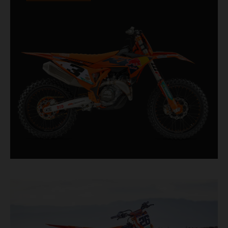
XACT PRO 8950, leaders du secteur, montés de
série. Conçue pour les coureurs à la poursuite de
chaque dixième de seconde, elle comporte des
composants éprouvés en course, tout droit sortis
du plus haut niveau de la compétition de
motocross.