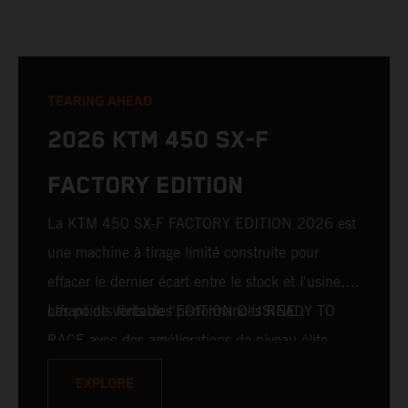
TEARING AHEAD
2026 KTM 450 SX-F
FACTORY EDITION
La KTM 450 SX-F FACTORY EDITION 2026 est
une machine à tirage limité construite pour
effacer le dernier écart entre le stock et l'usine,
offrant de véritables performances READY TO
Les points forts de l'EDITION D'USINE :
RACE avec des améliorations de niveau élite.
Pour 2026, cela inclut la fourche avant WP
EXPLORE
XACT PRO 7548 et l'amortisseur arrière WP