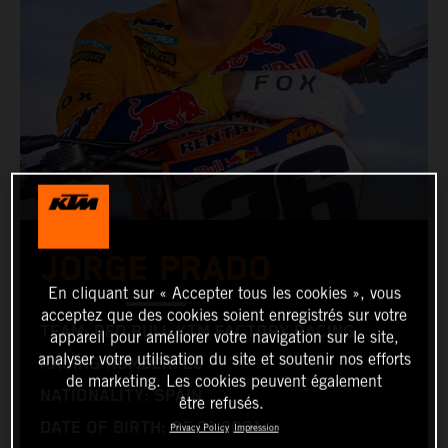
JORGE PRADO
En cliquant sur « Accepter tous les cookies », vous
acceptez que des cookies soient enregistrés sur votre
TEAM: RED BULL KTM FACTORY RACING
appareil pour améliorer votre navigation sur le site,
analyser votre utilisation du site et soutenir nos efforts
RACING NUMBER: 26
de marketing. Les cookies peuvent également
NATIONALITY: SPAIN
être refusés.
DATE OF BIRTH: 05.01.2001
Privacy Policy
Impression