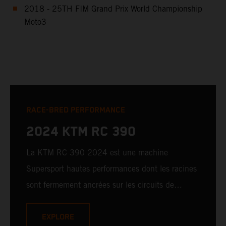
2018 - 25TH FIM Grand Prix World Championship
Moto3
RACE-BRED PERFORMANCE
2024 KTM RC 390
La KTM RC 390 2024 est une machine
Supersport hautes performances dont les racines
sont fermement ancrées sur les circuits de
course. Dotée d’un ensemble de technologies
impressionnantes et arborant un style issu de la
EXPLORE