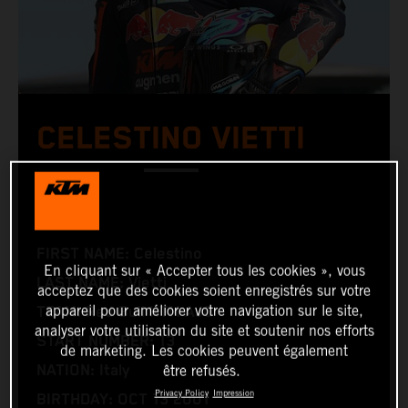
CELESTINO VIETTI
Moto2™
FIRST NAME: Celestino
En cliquant sur « Accepter tous les cookies », vous
LAST NAME: Vietti
acceptez que des cookies soient enregistrés sur votre
appareil pour améliorer votre navigation sur le site,
TEAM: Red Bull KTM AJO
analyser votre utilisation du site et soutenir nos efforts
START NUMBER: 13
de marketing. Les cookies peuvent également
être refusés.
NATION: Italy
Privacy Policy
Impression
BIRTHDAY: OCT 13 2001