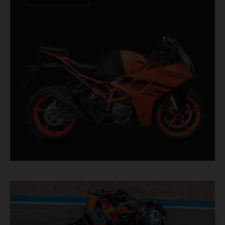
course, des caractéristiques de maniabilité et un
niveau de puissance addictif, la KTM RC 390 est
un véritable bolide au pedigree incontestable.