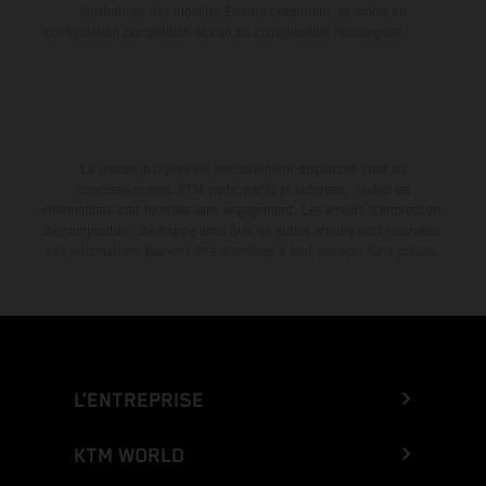
illustrations des modèles Enduro présentent les motos en
configuration compétition et non en configuration homologuée.
La remise indiquée est exclusivement disponible chez les
concessionnaires KTM participants et autorisés. Toutes les
informations sont fournies sans engagement. Les erreurs d'impression,
de composition, de frappe ainsi que les autres erreurs sont réservées.
Les informations peuvent être modifiées à tout moment sans préavis.
L’ENTREPRISE
KTM WORLD