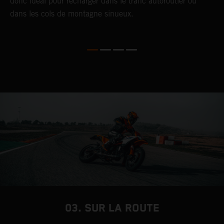
donc idéal pour recharger dans le trafic autoroutier ou
é
dans les cols de montagne sinueux.
r
f
r
03. SUR LA ROUTE