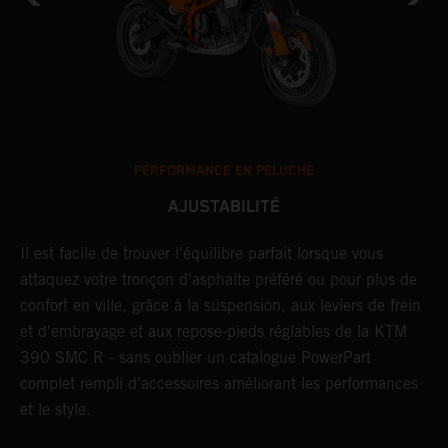
PERFORMANCE EN PELUCHE
AJUSTABILITÉ
um
Il est facile de trouver l'équilibre parfait lorsque vous
L
attaquez votre tronçon d'asphalte préféré ou pour plus de
d
s
confort en ville, grâce à la suspension, aux leviers de frein
s
et d'embrayage et aux repose-pieds réglables de la KTM
d
390 SMC R - sans oublier un catalogue PowerPart
b
complet rempli d'accessoires améliorant les performances
r
et le style.
l
é