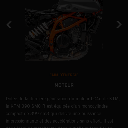
FAIM D'ÉNERGIE
MOTEUR
D
Dotée de la dernière génération du moteur LC4c de KTM,
L
la KTM 390 SMC R est équipée d'un monocylindre
m
t
compact de 399 cm3 qui délivre une puissance
c
impressionnante et des accélérations sans effort. Il est
S