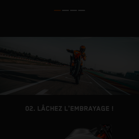
n
a
02. LÂCHEZ L'EMBRAYAGE !