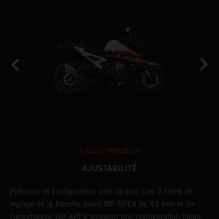
5-CLICK PRECISION
AJUSTABILITÉ
Précision et configuration vont de pair. Les 5 crans de
L
réglage de la fourche avant WP APEX de 43 mm et de
é
l’amortisseur WP APEX assurent une configuration idéale
p