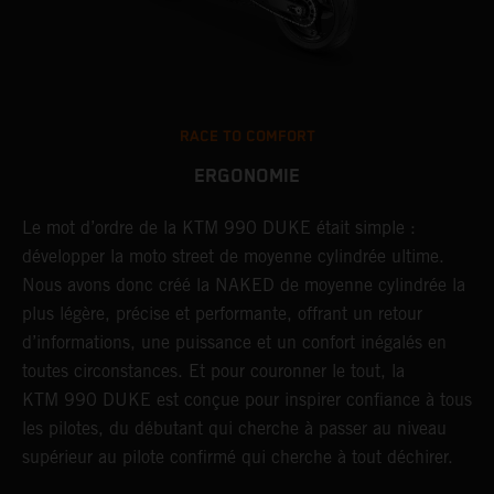
RACE TO COMFORT
ERGONOMIE
Le mot d’ordre de la KTM 990 DUKE était simple :
L
s
développer la moto street de moyenne cylindrée ultime.
d
Nous avons donc créé la NAKED de moyenne cylindrée la
N
plus légère, précise et performante, offrant un retour
p
d’informations, une puissance et un confort inégalés en
d
toutes circonstances. Et pour couronner le tout, la
t
KTM 990 DUKE est conçue pour inspirer confiance à tous
K
les pilotes, du débutant qui cherche à passer au niveau
l
supérieur au pilote confirmé qui cherche à tout déchirer.
s