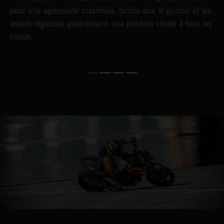
pour une agressivité maximale, tandis que le guidon et les
q
leviers réglables garantissent une position idéale à tous les
L
coups.
K
b
a
d