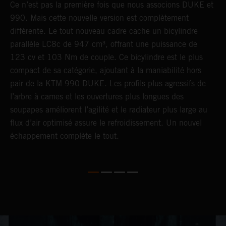
Ce n’est pas la première fois que nous associons DUKE et
C
n
990. Mais cette nouvelle version est complètement
K
différente. Le tout nouveau cadre cache un bicylindre
é
parallèle LC8c de 947 cm³, offrant une puissance de
b
123 cv et 103 Nm de couple. Ce bicylindre est le plus
t
compact de sa catégorie, ajoutant à la maniabilité hors
t
pair de la KTM 990 DUKE. Les profils plus agressifs de
S
l’arbre à cames et les ouvertures plus longues des
l
soupapes améliorent l’agilité et le radiateur plus large au
t
flux d’air optimisé assure le refroidissement. Un nouvel
u
échappement complète le tout.
c
T
p