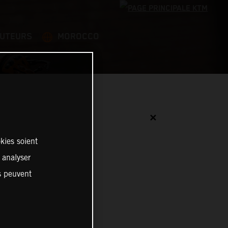
BUTEURS
MOROCCO
✕
kies soient
, analyser
es peuvent