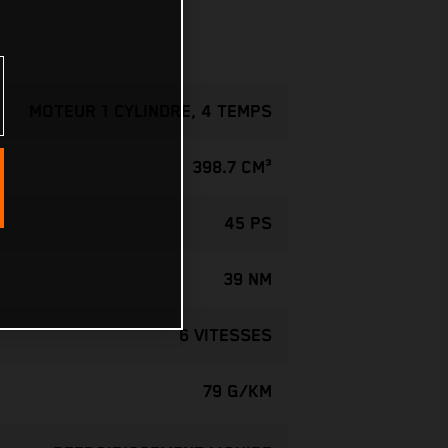
MOTEUR 1 CYLINDRE, 4 TEMPS
398.7 CM³
45 PS
39 NM
6 VITESSES
79 G/KM