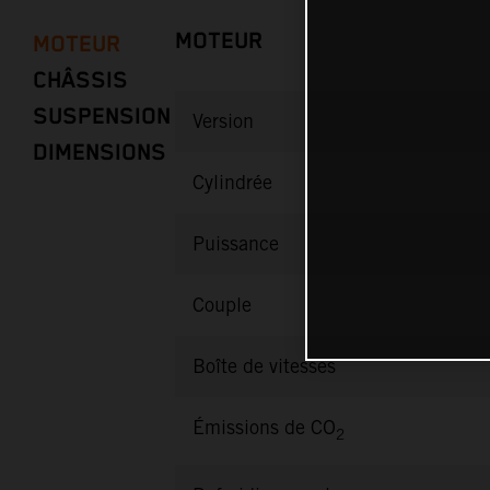
MOTEUR
MOTEUR
CHÂSSIS
SUSPENSION
Version
DIMENSIONS
Cylindrée
Puissance
Couple
Boîte de vitesses
Émissions de CO
2