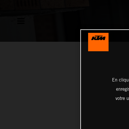
En cliqu
enregi
votre u