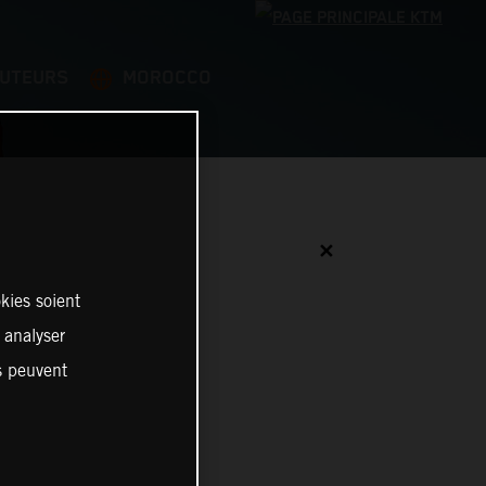
BUTEURS
MOROCCO
✕
kies soient
, analyser
es peuvent