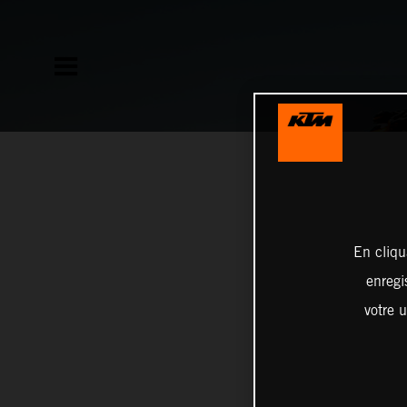
En cliqu
enregi
votre u