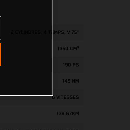
2 CYLINDRES, 4 TEMPS, V 75°
1350 CM³
190 PS
145 NM
6 VITESSES
139 G/KM