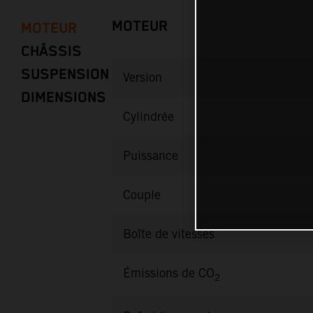
MOTEUR
MOTEUR
CHÂSSIS
SUSPENSION
Version
DIMENSIONS
Cylindrée
Puissance
Couple
Boîte de vitesses
Émissions de CO
2