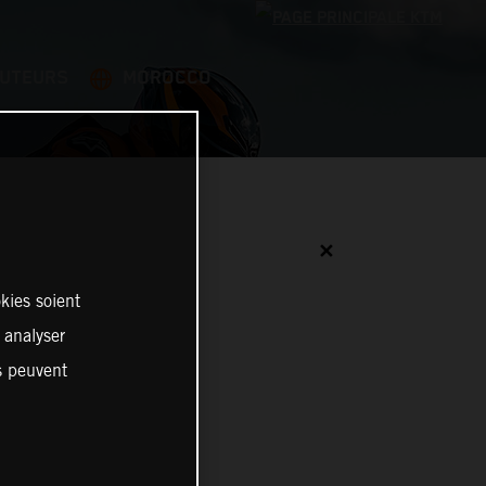
BUTEURS
MOROCCO
✕
kies soient
, analyser
es peuvent