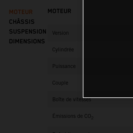
MOTEUR
MOTEUR
CHÂSSIS
SUSPENSION
Version
DIMENSIONS
Cylindrée
Puissance
Couple
Boîte de vitesses
Émissions de CO
2