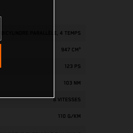
BICYLINDRE PARALLÈLE, 4 TEMPS
947 CM³
123 PS
103 NM
6 VITESSES
110 G/KM