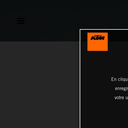
En cliqu
enregi
votre u