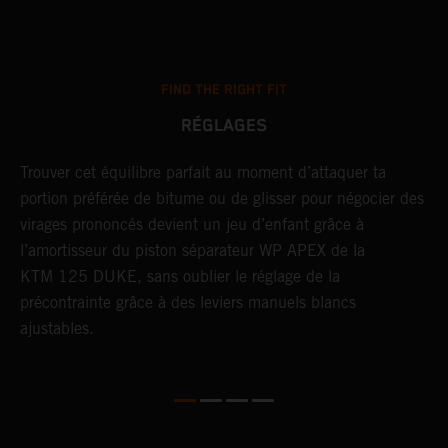
FIND THE RIGHT FIT
RÉGLAGES
Trouver cet équilibre parfait au moment d’attaquer ta
T
portion préférée de bitume ou de glisser pour négocier des
d
virages prononcés devient un jeu d’enfant grâce à
e
l’amortisseur du piston séparateur WP APEX de la
c
KTM 125 DUKE, sans oublier le réglage de la
l
précontrainte grâce à des leviers manuels blancs
s
ajustables.
D
D
p
d
n