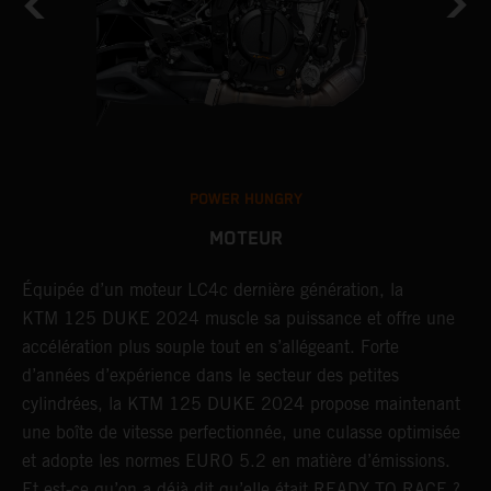
POWER HUNGRY
MOTEUR
Équipée d’un moteur LC4c dernière génération, la
T
KTM 125 DUKE 2024 muscle sa puissance et offre une
p
ue
accélération plus souple tout en s’allégeant. Forte
t
d’années d’expérience dans le secteur des petites
l
.
cylindrées, la KTM 125 DUKE 2024 propose maintenant
v
une boîte de vitesse perfectionnée, une culasse optimisée
et adopte les normes EURO 5.2 en matière d’émissions.
Et est-ce qu’on a déjà dit qu’elle était READY TO RACE ?