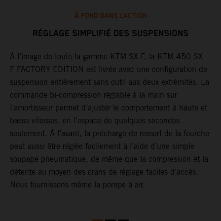
À FOND DANS L’ACTION
RÉGLAGE SIMPLIFIÉ DES SUSPENSIONS
À l’image de toute la gamme KTM SX-F, la KTM 450 SX-
L
F FACTORY EDITION est livrée avec une configuration de
c
suspension entièrement sans outil aux deux extrémités. La
d
commande bi-compression réglable à la main sur
l
l’amortisseur permet d’ajuster le comportement à haute et
d
basse vitesses, en l’espace de quelques secondes
d
seulement. À l’avant, la précharge de ressort de la fourche
m
peut aussi être réglée facilement à l’aide d’une simple
à
soupape pneumatique, de même que la compression et la
e
détente au moyen des crans de réglage faciles d’accès.
Nous fournissons même la pompe à air.