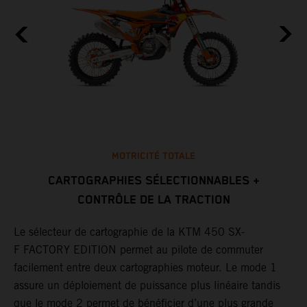
MOTRICITÉ TOTALE
CARTOGRAPHIES SÉLECTIONNABLES +
CONTRÔLE DE LA TRACTION
L
e
c
Le sélecteur de cartographie de la KTM 450 SX-
a
m
F FACTORY EDITION permet au pilote de commuter
c
facilement entre deux cartographies moteur. Le mode 1
a
assure un déploiement de puissance plus linéaire tandis
.
d
que le mode 2 permet de bénéficier d’une plus grande