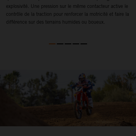
d
explosivité. Une pression sur le même contacteur active le
t
contrôle de la traction pour renforcer la motricité et faire la
p
différence sur des terrains humides ou boueux.
p
F
B
u
s