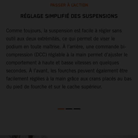
PASSER À L’ACTION
RÉGLAGE SIMPLIFIÉ DES SUSPENSIONS
ir
Comme toujours, la suspension est facile à régler sans
G
outil aux deux extrémités, ce qui permet de viser le
j
podium en toute maîtrise. À l’arrière, une commande bi-
d
es
compression (DCC) réglable à la main permet d’ajuster le
d
comportement à haute et basse vitesses en quelques
i
secondes. À l’avant, les fourches peuvent également être
l
facilement réglées à la main grâce aux crans placés au bas
d
du pied de fourche et sur le cache supérieur.
s
t
p