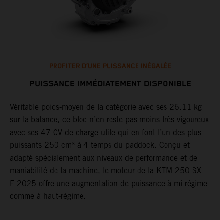
PROFITER D’UNE PUISSANCE INÉGALÉE
PUISSANCE IMMÉDIATEMENT DISPONIBLE
Véritable poids-moyen de la catégorie avec ses 26,11 kg
T
sur la balance, ce bloc n’en reste pas moins très vigoureux
F
avec ses 47 CV de charge utile qui en font l’un des plus
n
er
puissants 250 cm³ à 4 temps du paddock. Conçu et
r
adapté spécialement aux niveaux de performance et de
h
e
maniabilité de la machine, le moteur de la KTM 250 SX-
s
F 2025 offre une augmentation de puissance à mi-régime
l
comme à haut-régime.
l
b