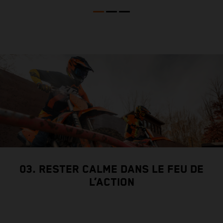
Q
v
v
03. RESTER CALME DANS LE FEU DE
L’ACTION