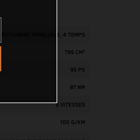
BICYLINDRE PARALLÈLE, 4 TEMPS
799 CM³
95 PS
87 NM
6 VITESSES
100 G/KM