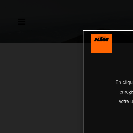
En cliqu
enregi
votre u