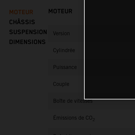
MOTEUR
MOTEUR
CHÂSSIS
SUSPENSION
Version
DIMENSIONS
Cylindrée
Puissance
Couple
Boîte de vitesses
Émissions de CO
2