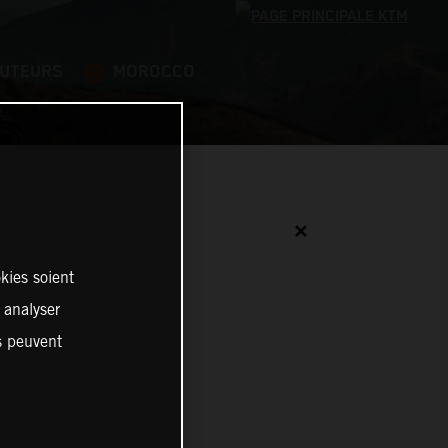
BUTEURS
MOROCCO
✕
kies soient
, analyser
es peuvent