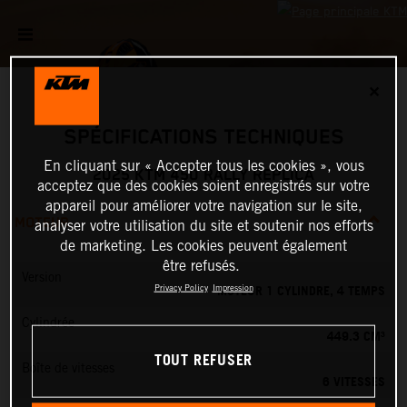
✕
SPÉCIFICATIONS TECHNIQUES
En cliquant sur « Accepter tous les cookies », vous
2025 KTM 450 RALLY REPLICA
acceptez que des cookies soient enregistrés sur votre
appareil pour améliorer votre navigation sur le site,
MOTEUR
analyser votre utilisation du site et soutenir nos efforts
de marketing. Les cookies peuvent également
être refusés.
Version
MOTEUR 1 CYLINDRE, 4 TEMPS
Privacy Policy
Impression
Cylindrée
449.3 CM³
TOUT REFUSER
Boîte de vitesses
6 VITESSES