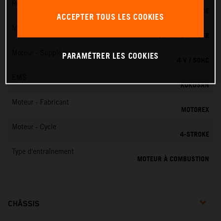
Refroidissement
REFROIDISSEMENT LIQUIDE
ACCEPTER TOUS LES COOKIES
Moteur - Cylindres
SINGLE CYLINDER
Moteur - Supplément
PARAMÉTRER LES COOKIES
4 V / SOHC
EMS
KOKUSAN
Moteur - Fabricant
MOTOREX
Moteur - Cycle
4-STROKE
Type d'entraînement
MOTEUR À COMBUSTION
CHÂSSIS