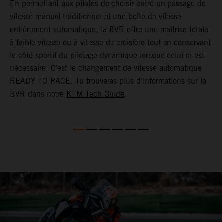
En permettant aux pilotes de choisir entre un passage de
f
vitesse manuel traditionnel et une boîte de vitesse
r
entièrement automatique, la BVR offre une maîtrise totale
c
à faible vitesse ou à vitesse de croisière tout en conservant
v
le côté sportif du pilotage dynamique lorsque celui-ci est
s
nécessaire. C’est le changement de vitesse automatique
d
READY TO RACE. Tu trouveras plus d’informations sur la
e
BVR dans notre
KTM Tech Guide
.
g
c
(
d
a
t
d