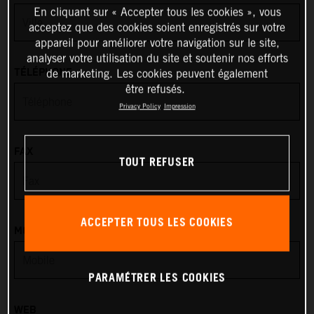
En cliquant sur « Accepter tous les cookies », vous
acceptez que des cookies soient enregistrés sur votre
Anguilla
appareil pour améliorer votre navigation sur le site,
analyser votre utilisation du site et soutenir nos efforts
Antarctica
TÉLÉPHONE
de marketing. Les cookies peuvent également
être refusés.
Antigua & Barbuda
Privacy Policy
Impression
Argentina
FAX
TOUT REFUSER
Armenia
Aruba
ACCEPTER TOUS LES COOKIES
MOBILE
Australia
PARAMÉTRER LES COOKIES
Austria
WEB
Azerbaijan