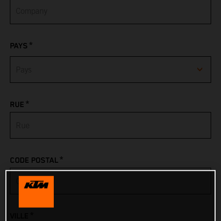
*
PAYS
Afghanistan
*
RUE
Albania
Algeria
*
CODE POSTAL
American Samoa
Andorra
*
VILLE
Angola