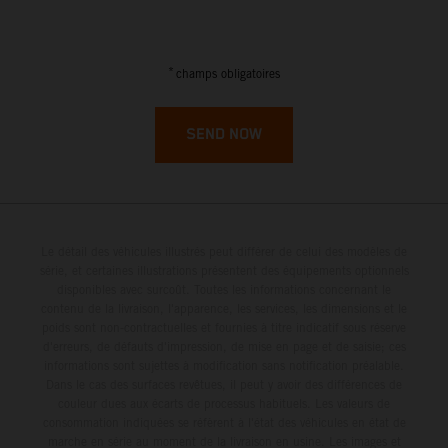
French Guiana
French Polynesia
*
champs obligatoires
French Southern Territories
SEND NOW
Gabon
Gambia
Le détail des véhicules illustrés peut différer de celui des modèles de
Georgia
série, et certaines illustrations présentent des équipements optionnels
disponibles avec surcoût. Toutes les informations concernant le
contenu de la livraison, l'apparence, les services, les dimensions et le
Germany
poids sont non-contractuelles et fournies à titre indicatif sous réserve
d'erreurs, de défauts d'impression, de mise en page et de saisie; ces
Ghana
informations sont sujettes à modification sans notification préalable.
Dans le cas des surfaces revêtues, il peut y avoir des différences de
couleur dues aux écarts de processus habituels. Les valeurs de
Gibraltar
consommation indiquées se réfèrent à l'état des véhicules en état de
marche en série au moment de la livraison en usine. Les images et