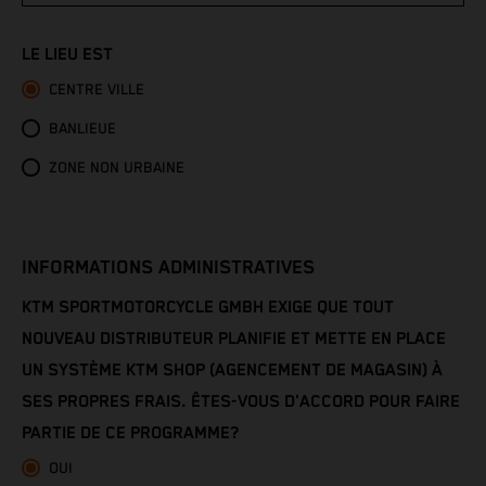
Congo - Brazzaville
LE LIEU EST
Congo - Kinshasa
CENTRE VILLE
Cook Islands
BANLIEUE
Costa Rica
ZONE NON URBAINE
Croatia
INFORMATIONS ADMINISTRATIVES
Cuba
KTM SPORTMOTORCYCLE GMBH EXIGE QUE TOUT
Curaçao
NOUVEAU DISTRIBUTEUR PLANIFIE ET METTE EN PLACE
UN SYSTÈME KTM SHOP (AGENCEMENT DE MAGASIN) À
Cyprus
SES PROPRES FRAIS. ÊTES-VOUS D'ACCORD POUR FAIRE
PARTIE DE CE PROGRAMME?
Czechia
OUI