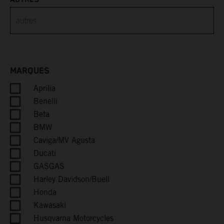
Brunei
Bulgaria
Burkina Faso
MARQUES
Burundi
Aprilia
Cambodia
Benelli
Beta
Cameroon
BMW
Caviga/MV Agusta
Canada
Ducati
GASGAS
Cape Verde
Harley Davidson/Buell
Honda
Caribbean Netherlands
Kawasaki
Husqvarna Motorcycles