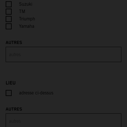
Cayman Islands
Suzuki
TM
Central African Republic
Triumph
Yamaha
Chad
AUTRES
Chile
China
Christmas Island
LIEU
Cocos (Keeling) Islands
adresse ci-dessus
Colombia
AUTRES
Comoros