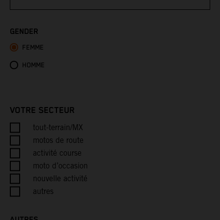
Bhutan
GENDER
FEMME
Bolivia
HOMME
Bosnia & Herzegovina
Botswana
VOTRE SECTEUR
Bouvet Island
tout-terrain/MX
motos de route
Brazil
activité course
moto d’occasion
British Indian Ocean Territory
nouvelle activité
autres
British Virgin Islands
AUTRES