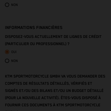
Côte d’Ivoire
NON
Denmark
Djibouti
INFORMATIONS FINANCIÈRES
DISPOSEZ-VOUS ACTUELLEMENT DE LIGNES DE CRÉDIT
Dominica
(PARTICULIER OU PROFESSIONNEL) ?
Dominican Republic
OUI
NON
Ecuador
Egypt
KTM SPORTMOTORCYCLE GMBH VA VOUS DEMANDER DES
COMPTES DE RÉSULTATS DÉTAILLÉS, VÉRIFIÉS ET
El Salvador
SIGNÉS ET/OU DES BILANS ET/OU UN BUDGET DÉTAILLÉ
(POUR LA NOUVELLE ACTIVITÉ). ÊTES-VOUS DISPOSÉ À
Equatorial Guinea
FOURNIR CES DOCUMENTS À KTM SPORTMOTORCYCLE