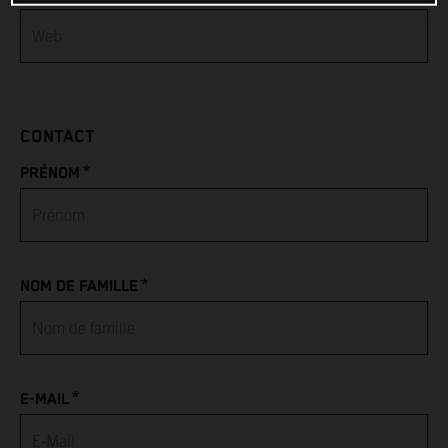
Bahamas
Bahrain
CONTACT
Bangladesh
*
PRÉNOM
Barbados
Belarus
*
NOM DE FAMILLE
Belgium
Belize
*
Benin
E-MAIL
Bermuda