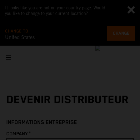
It looks like you are not on your country page. Would
you like to change to your current location?
CHANGE TO
CHANGE
United States
DEVENIR DISTRIBUTEUR
INFORMATIONS ENTREPRISE
*
COMPANY