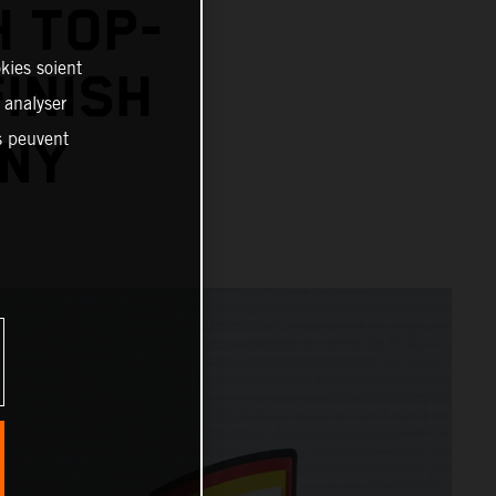
H TOP-
kies soient
INISH
, analyser
es peuvent
ANY