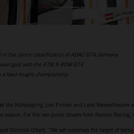
d in the Junior classification of ADAC GT4 Germany
ason goal with the KTM X-BOW GT4
in a hard-fought championship
at the Nürburgring, Leo Pichler and Leon Wassertheurer wr
season. For the two junior drivers from Razoon Racing, it
pal Dominik Olbert. “We set ourselves the target of being 