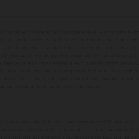
s illustrés peut différer de celui des modèles de série, et certaines illus
els disponibles avec surcoût. Toutes les informations concernant le cont
ces, les dimensions et le poids sont non-contractuelles et fournies à titre
s d'impression, de mise en page et de saisie; ces informations sont sujette
e. Dans le cas des surfaces revêtues, il peut y avoir des différences de c
ls. Les valeurs de consommation indiquées se réfèrent à l'état des véhicu
 la livraison en usine. Les images et illustrations des modèles Enduro p
uration compétition et non en configuration homo
t exclusivement disponible chez les concessionnaires KTM participants et
fournies sans engagement. Les erreurs d'impression, de composition, de f
rs sont réservées. Les informations peuvent être modifiées à tout moment 