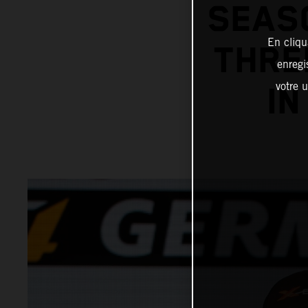
SEASO
En cliqu
THRE
enregi
votre u
IN