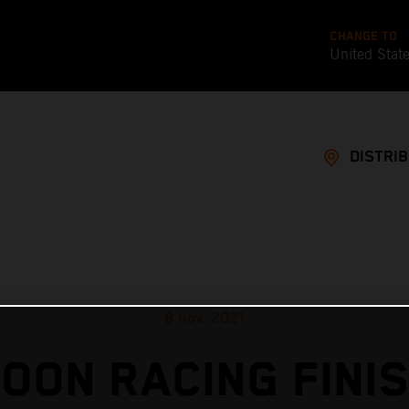
CHANGE TO
United Stat
DISTRI
8 nov. 2021
OON RACING FINI