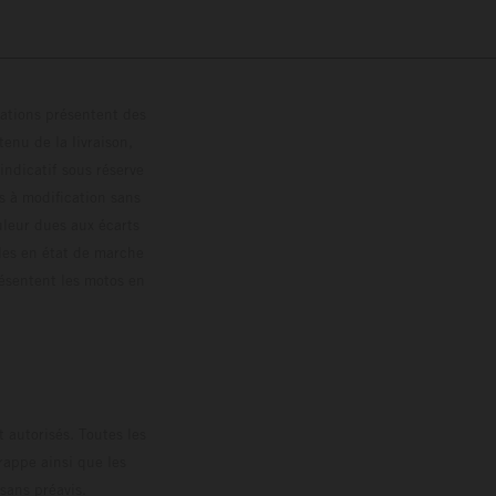
trations présentent des
enu de la livraison,
 indicatif sous réserve
s à modification sans
ouleur dues aux écarts
les en état de marche
résentent les motos en
loguée.
 autorisés. Toutes les
rappe ainsi que les
sans préavis.