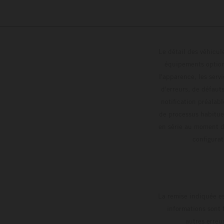
Le détail des véhicule
équipements optionn
l'apparence, les servi
d'erreurs, de défaut
notification préalabl
de processus habitue
en série au moment de
config
La remise indiquée es
informations sont 
autres erreu