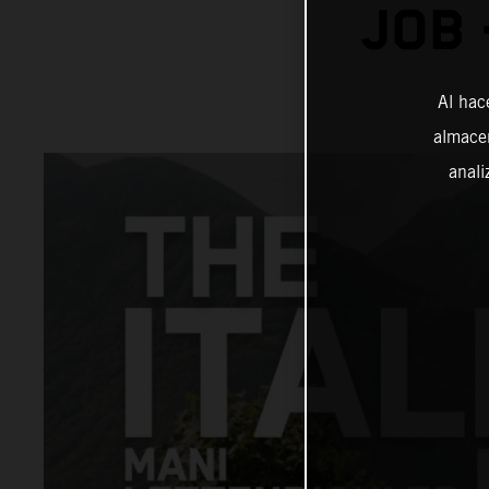
JOB 
Al hac
almacen
anali