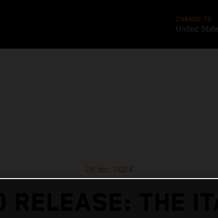
CHANGE TO
United Stat
26 dic. 2024
O RELEASE: THE IT