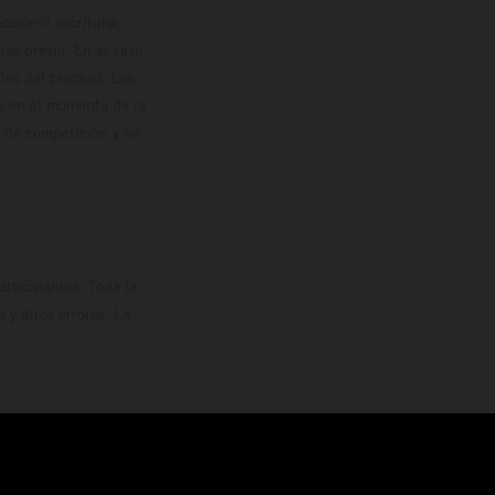
cción o escritura;
so previo. En el caso
les del proceso. Los
os en el momento de la
o de competición y no
rticipantes. Toda la
y otros errores. La