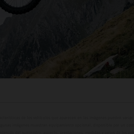
cterísticas de los vehículos que aparecen en las imágenes pueden variar 
algunas imágenes muestran equipamiento opcional, disponible por un coste
ontenido del suministro, aspecto, prestaciones, medidas y pesos de los ve