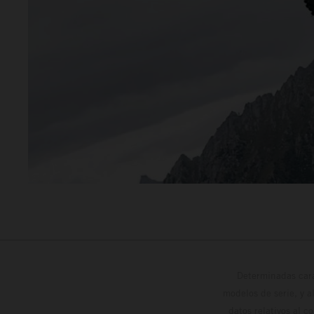
Determinadas cara
modelos de serie, y 
datos relativos al c