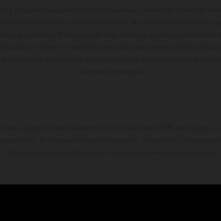
te y sin garantía alguna frente a confusiones o errores de impresión, reda
 momento el derecho a realizar cambios en la presente información sin avi
stidas, puede haber diferencias de color debido a las desviaciones habitua
dicados se refieren al estado de serie apto para carretera de los vehícul
Las imágenes e ilustraciones de los modelos de enduro muestran el estad
la versión homologada.
do está disponible exclusivamente en concesionarios KTM autorizados y pa
 compromiso. Se reservan errores de impresión, composición, mecanografía 
información puede cambiarse en cualquier momento sin previo aviso.