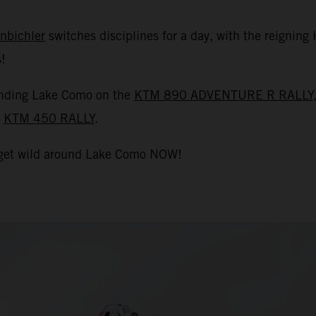
nbichler
switches disciplines for a day, with the reignin
!
ounding Lake Como on the
KTM 890 ADVENTURE R RALLY
d
KTM 450 RALLY
.
i get wild around Lake Como NOW!