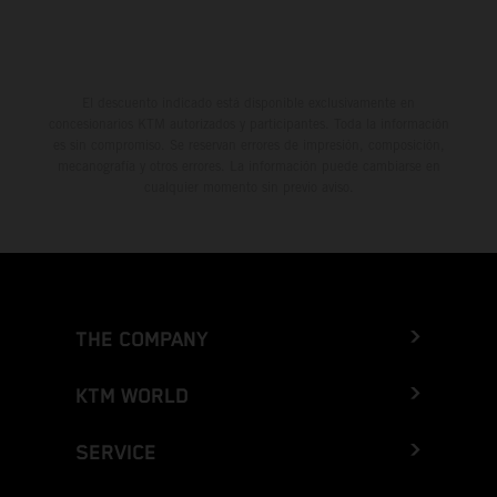
El descuento indicado está disponible exclusivamente en
concesionarios KTM autorizados y participantes. Toda la información
es sin compromiso. Se reservan errores de impresión, composición,
mecanografía y otros errores. La información puede cambiarse en
cualquier momento sin previo aviso.
THE COMPANY
KTM WORLD
SERVICE