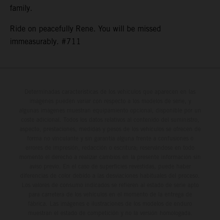
family.
Ride on peacefully Rene. You will be missed
immeasurably. #711
Determinadas características de los vehículos que aparecen en las
imágenes pueden variar con respecto a los modelos de serie, y
algunas imágenes muestran equipamiento opcional, disponible por un
coste adicional. Todos los datos relativos al contenido del suministro,
aspecto, prestaciones, medidas y pesos de los vehículos se ofrecen de
forma no vinculante y sin garantía alguna frente a confusiones o
errores de impresión, redacción o escritura; reservándose en todo
momento el derecho a realizar cambios en la presente información sin
aviso previo. En el caso de superficies revestidas, puede haber
diferencias de color debido a las desviaciones habituales del proceso.
Los valores de consumo indicados se refieren al estado de serie apto
para carretera de los vehículos en el momento de la entrega de
fábrica. Las imágenes e ilustraciones de los modelos de enduro
muestran el estado de competición y no la versión homologada.