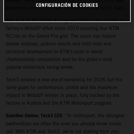
MotoGP World Championship thanks to a fresh multi-year
CONFIGURACIÓN DE COOKIES
agreement and a refocused alliance with the Tech3 team.
Red Bull KTM Factory Racing and Tech3 have formed the
factory’s MotoGP effort since 2019 ensuring four KTM
RC16s on the Grand Prix grid. The union has helped
deliver victories, podium results and both rider and
technical development to KTM’s push in world
championship competition and for the globe’s most
popular motorcycle racing series.
Tech3 entered a new era of ownership for 2026 but the
same goals for performance, profile and the maximum
impact in MotoGP remain in place, fully backed by the
factory in Austria and the KTM Motorsport program.
Guenther Steiner, Tech3 CEO
: “In motorsport, the strongest
partnerships are often the ones you already know inside
out. With KTM and Tech3, we’re not starting from zero.