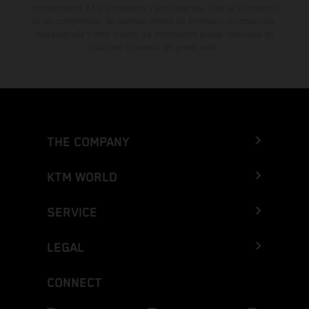
concesionarios KTM autorizados y participantes. Toda la información
es sin compromiso. Se reservan errores de impresión, composición,
mecanografía y otros errores. La información puede cambiarse en
cualquier momento sin previo aviso.
THE COMPANY
KTM WORLD
SERVICE
LEGAL
CONNECT