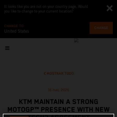
It looks like you are not on your country page. Would
you like to change to your current location?
CHANGE TO
CHANGE
United States
MOSTRAR TODO
16 may. 2026
KTM MAINTAIN A STRONG
MOTOGP™ PRESENCE WITH NEW