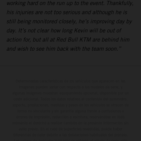
working hard on the run up to the event. Thankfully,
his injuries are not too serious and although he is
still being monitored closely, he’s improving day by
day. It’s not clear how long Kevin will be out of
action for, but all at Red Bull KTM are behind him
and wish to see him back with the team soon.”
Determinadas características de los vehículos que aparecen en las
imágenes pueden variar con respecto a los modelos de serie, y
algunas imágenes muestran equipamiento opcional, disponible por un
coste adicional. Todos los datos relativos al contenido del suministro,
aspecto, prestaciones, medidas y pesos de los vehículos se ofrecen de
forma no vinculante y sin garantía alguna frente a confusiones o
errores de impresión, redacción o escritura; reservándose en todo
momento el derecho a realizar cambios en la presente información sin
aviso previo. En el caso de superficies revestidas, puede haber
diferencias de color debido a las desviaciones habituales del proceso.
Los valores de consumo indicados se refieren al estado de serie apto