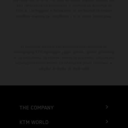
para carretera de los vehículos en el momento de la entrega de
fábrica. Las imágenes e ilustraciones de los modelos de enduro
muestran el estado de competición y no la versión homologada.
El descuento indicado está disponible exclusivamente en
concesionarios KTM autorizados y participantes. Toda la información
es sin compromiso. Se reservan errores de impresión, composición,
mecanografía y otros errores. La información puede cambiarse en
cualquier momento sin previo aviso.
THE COMPANY
KTM WORLD