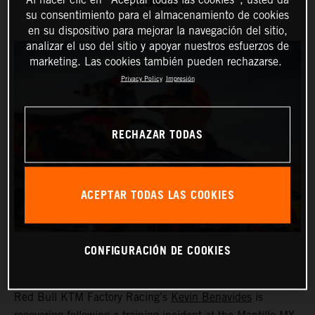
INJURY
su consentimiento para el almacenamiento de cookies
en su dispositivo para mejorar la navegación del sitio,
analizar el uso del sitio y apoyar nuestros esfuerzos de
marketing. Las cookies también pueden rechazarse.
Privacy Policy
Impresión
RECHAZAR TODAS
ACEPTAR TODAS LAS COOKIES
CONFIGURACIÓN DE COOKIES
Red Bull KTM Factory Racing’s
Kevin Benavides
is