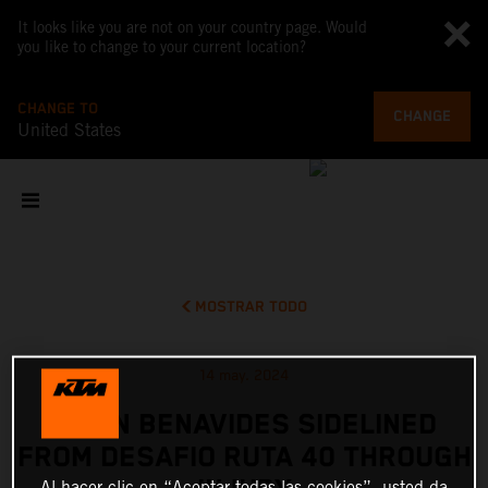
It looks like you are not on your country page. Would
you like to change to your current location?
CHANGE TO
CHANGE
United States
MOSTRAR TODO
14 may. 2024
KEVIN BENAVIDES SIDELINED
FROM DESAFIO RUTA 40 THROUGH
Al hacer clic en “Aceptar todas las cookies”, usted da