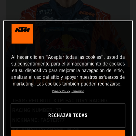
Al hacer clic en “Aceptar todas las cookies”, usted da
su consentimiento para el almacenamiento de cookies
en su dispositivo para mejorar la navegación del sitio,
analizar el uso del sitio y apoyar nuestros esfuerzos de
LUCIANO BENAVIDES
marketing. Las cookies también pueden rechazarse.
Privacy Policy
Impresión
TEAM: RED BULL KTM FACTORY RACING
RACING NUMBER: 77
RECHAZAR TODAS
NICKNAME: FASTER77
NATIONALITY: ARGENTINIAN