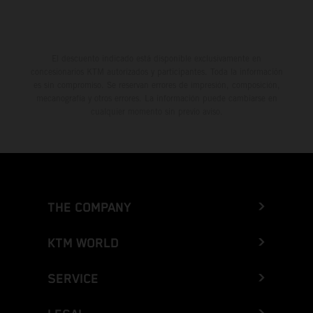
El descuento indicado está disponible exclusivamente en
concesionarios KTM autorizados y participantes. Toda la información
es sin compromiso. Se reservan errores de impresión, composición,
mecanografía y otros errores. La información puede cambiarse en
cualquier momento sin previo aviso.
THE COMPANY
KTM WORLD
SERVICE