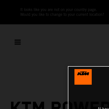
It looks like you are not on your country page.
Would you like to change to your current location?
KTM POWER
Al hac