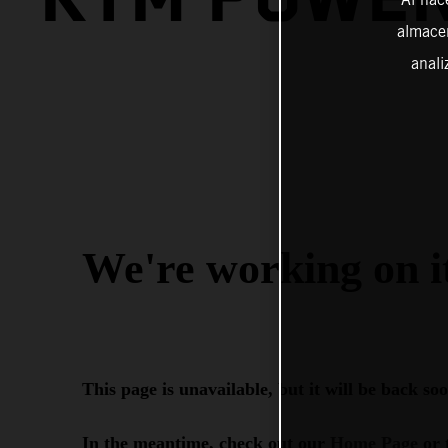
almacen
anali