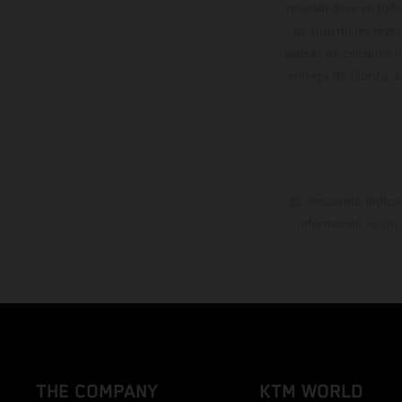
reservándose en todo
de superficies reve
valores de consumo in
entrega de fábrica. 
El descuento indica
información es sin
THE COMPANY
KTM WORLD