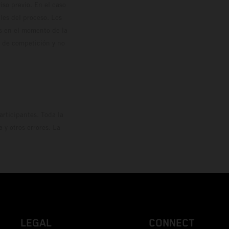
so previo. En el caso
les del proceso. Los
os en el momento de la
o de competición y no
rticipantes. Toda la
y otros errores. La
LEGAL
CONNECT