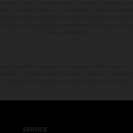
 momento el derecho a realizar cambios en la presente información sin avi
stidas, puede haber diferencias de color debido a las desviaciones habitua
dicados se refieren al estado de serie apto para carretera de los vehícul
Las imágenes e ilustraciones de los modelos de enduro muestran el estad
la versión homologada.
do está disponible exclusivamente en concesionarios KTM autorizados y pa
 compromiso. Se reservan errores de impresión, composición, mecanografía 
información puede cambiarse en cualquier momento sin previo aviso.
SERVICE