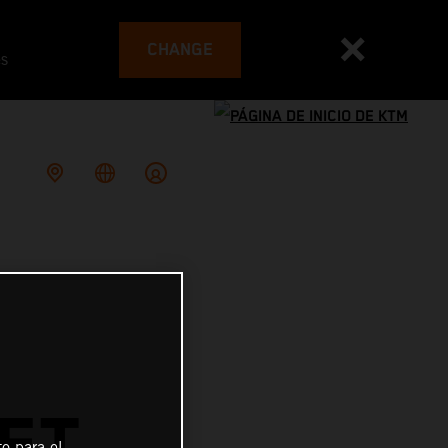
CHANGE
es
ET
o para el