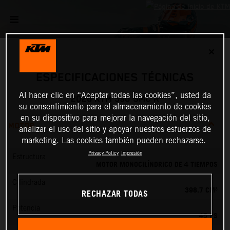
✕
ESPECIFICACIONES TÉCNICAS
Al hacer clic en “Aceptar todas las cookies”, usted da
2026 KTM 390 SMC R
su consentimiento para el almacenamiento de cookies
en su dispositivo para mejorar la navegación del sitio,
MOTOR
analizar el uso del sitio y apoyar nuestros esfuerzos de
marketing. Las cookies también pueden rechazarse.
Privacy Policy
Impresión
Estructura
MOTOR MONOCILÍNDRICO DE 4 TIEMPOS
Cilindrada
398.7 CM³
RECHAZAR TODAS
Potencia
45 PS