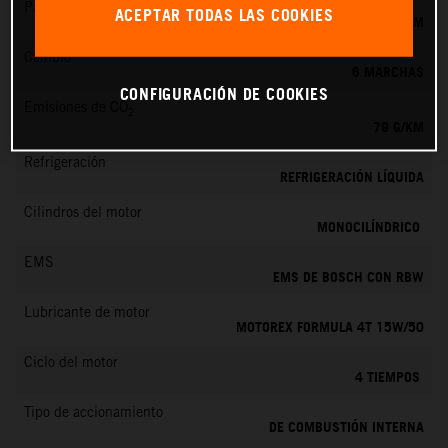
Par máximo
ACEPTAR TODAS LAS COOKIES
39 NM
Cambio
6 MARCHAS
CONFIGURACIÓN DE COOKIES
Emisiones de CO
2
79 G/KM
Refrigeración
REFRIGERACIÓN LÍQUIDA
Cilindros del motor
MONOCILÍNDRICO
EMS
EMS DE BOSCH CON RBW
Lubricante de motor
MOTOREX FORMULA 4T 15W/50
Ciclo del motor
4 TIEMPOS
Tipo de accionamiento
DE COMBUSTIÓN INTERNA