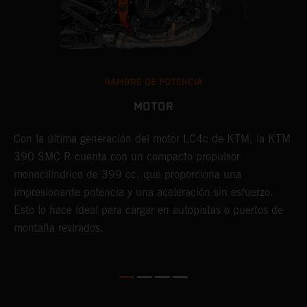
HAMBRE DE POTENCIA
MOTOR
Con la última generación del motor LC4c de KTM, la KTM
L
390 SMC R cuenta con un compacto propulsor
R
monocilíndrico de 399 cc, que proporciona una
l
impresionante potencia y una aceleración sin esfuerzo.
s
Esto lo hace ideal para cargar en autopistas o puertos de
d
montaña revirados.
l
t
s