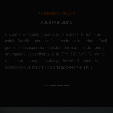
RENDIMIENTO DE LUJO
AJUSTABILIDAD
Encontrar el equilibrio perfecto para atacar tu tramo de
E
asfalto favorito o para ir más cómodo por la ciudad es fácil
p
gracias a la suspensión ajustable, las manetas de freno y
e
 a
embrague y las estriberas de la KTM 390 SMC R, por no
c
mencionar el completo catálogo PowerPart repleto de
f
accesorios que mejoran las prestaciones y el estilo.
r
r
d
a
m
d