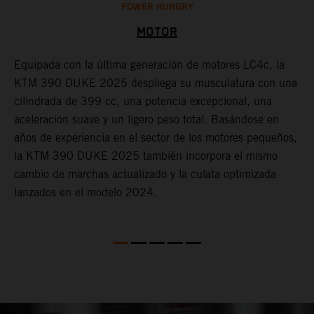
POWER HUNGRY
MOTOR
Equipada con la última generación de motores LC4c, la
L
KTM 390 DUKE 2025 despliega su musculatura con una
s
cilindrada de 399 cc, una potencia excepcional, una
m
aceleración suave y un ligero peso total. Basándose en
e
o
años de experiencia en el sector de los motores pequeños,
d
la KTM 390 DUKE 2025 también incorpora el mismo
e
cambio de marchas actualizado y la culata optimizada
s
lanzados en el modelo 2024.
¡
f