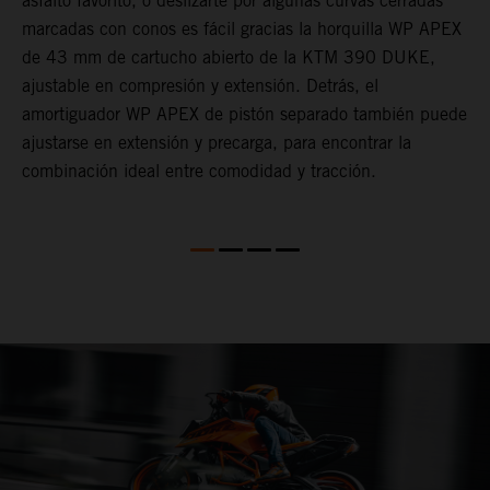
asfalto favorito, o deslizarte por algunas curvas cerradas
2
e
marcadas con conos es fácil gracias la horquilla WP APEX
s
de 43 mm de cartucho abierto de la KTM 390 DUKE,
c
ajustable en compresión y extensión. Detrás, el
i
amortiguador WP APEX de pistón separado también puede
i
ajustarse en extensión y precarga, para encontrar la
h
combinación ideal entre comodidad y tracción.
e
l
l