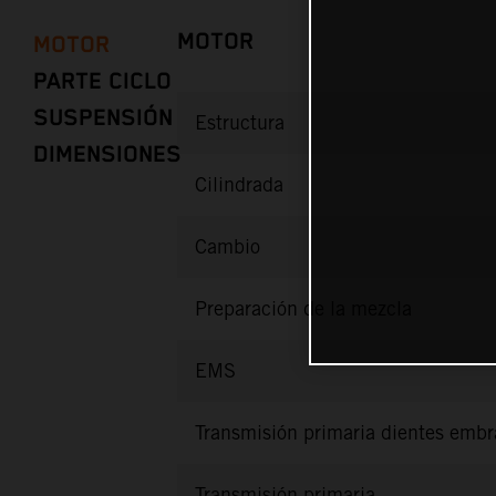
MOTOR
MOTOR
PARTE CICLO
SUSPENSIÓN
Estructura
DIMENSIONES
Cilindrada
Cambio
Preparación de la mezcla
EMS
Transmisión primaria dientes emb
Transmisión primaria