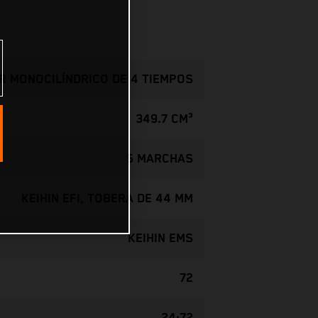
 MONOCILÍNDRICO DE 4 TIEMPOS
349.7 CM³
5 MARCHAS
KEIHIN EFI, TOBERA DE 44 MM
KEIHIN EMS
72