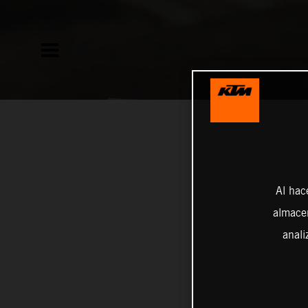
Al hac
almacen
anali