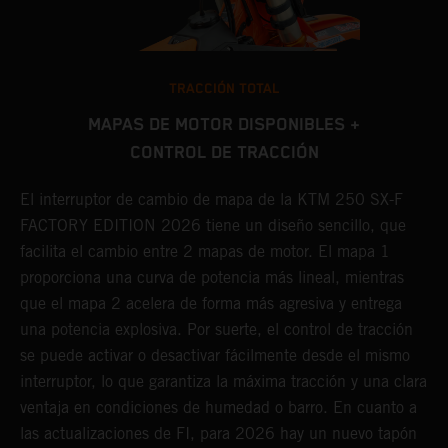
TRACCIÓN TOTAL
MAPAS DE MOTOR DISPONIBLES +
CONTROL DE TRACCIÓN
¡
E
El interruptor de cambio de mapa de la KTM 250 SX-F
s
Q
FACTORY EDITION 2026 tiene un diseño sencillo, que
u
facilita el cambio entre 2 mapas de motor. El mapa 1
p
proporciona una curva de potencia más lineal, mientras
t
que el mapa 2 acelera de forma más agresiva y entrega
c
una potencia explosiva. Por suerte, el control de tracción
6
t
se puede activar o desactivar fácilmente desde el mismo
f
interruptor, lo que garantiza la máxima tracción y una clara
p
ventaja en condiciones de humedad o barro. En cuanto a
ú
las actualizaciones de FI, para 2026 hay un nuevo tapón