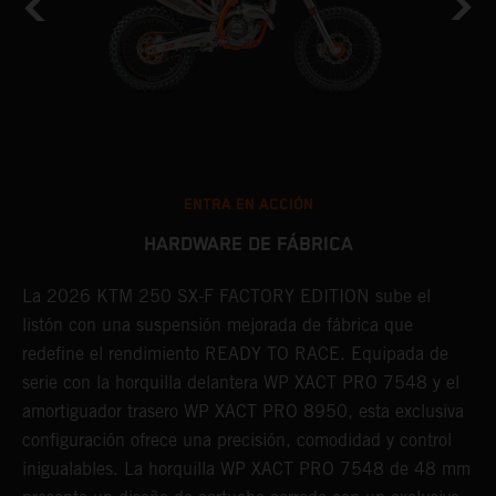
ENTRA EN ACCIÓN
HARDWARE DE FÁBRICA
La 2026 KTM 250 SX-F FACTORY EDITION sube el
F
listón con una suspensión mejorada de fábrica que
c
redefine el rendimiento READY TO RACE. Equipada de
e
serie con la horquilla delantera WP XACT PRO 7548 y el
m
amortiguador trasero WP XACT PRO 8950, esta exclusiva
e
en
configuración ofrece una precisión, comodidad y control
m
inigualables. La horquilla WP XACT PRO 7548 de 48 mm
p