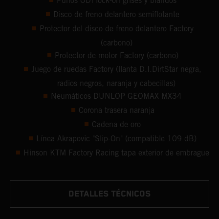
Puños ODI lock-on grises y blandos
Disco de freno delantero semiflotante
Protector del disco de freno delantero Factory
(carbono)
Protector de motor Factory (carbono)
Juego de ruedas Factory (llanta D.I.DirtStar negra,
radios negros, naranja y cabecillas)
Neumáticos DUNLOP GEOMAX MX34
Corona trasera naranja
Cadena de oro
Línea Akrapovic "Slip-On" (compatible 109 dB)
Hinson KTM Factory Racing tapa exterior de embrague
DETALLES TÉCNICOS