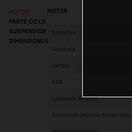
MOTOR
MOTOR
PARTE CICLO
SUSPENSIÓN
Estructura
DIMENSIONES
Cilindrada
Cambio
EMS
Lubricante de motor
Transmisión primaria dientes emb
Transmisión primaria