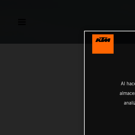
Al hac
almacen
anali