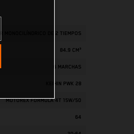
R MONOCILÍNDRICO DE 2 TIEMPOS
84.9 CM³
6 MARCHAS
KEIHIN PWK 28
MOTOREX FORMULA 4T 15W/50
64