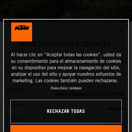
✕
ESPECIFICACIONES TÉCNICAS
Al hacer clic en “Aceptar todas las cookies”, usted da
2026 KTM 85 SX 17/14
su consentimiento para el almacenamiento de cookies
en su dispositivo para mejorar la navegación del sitio,
MOTOR
analizar el uso del sitio y apoyar nuestros esfuerzos de
marketing. Las cookies también pueden rechazarse.
Privacy Policy
Impresión
Estructura
MOTOR MONOCILÍNDRICO DE 2 TIEMPOS
Cilindrada
84.9 CM³
RECHAZAR TODAS
Cambio
6 MARCHAS