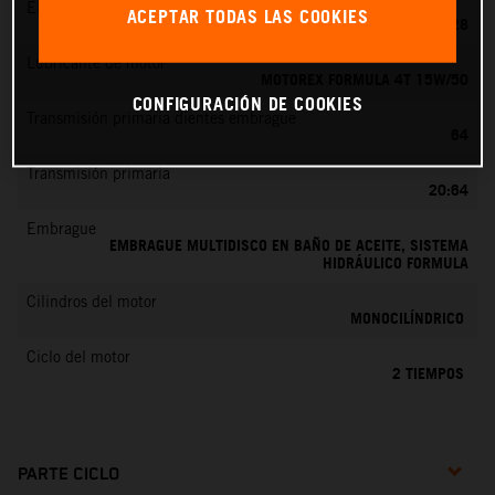
EMS
ACEPTAR TODAS LAS COOKIES
KEIHIN PWK 28
Lubricante de motor
MOTOREX FORMULA 4T 15W/50
CONFIGURACIÓN DE COOKIES
Transmisión primaria dientes embrague
64
Transmisión primaria
20:64
Embrague
EMBRAGUE MULTIDISCO EN BAÑO DE ACEITE, SISTEMA
HIDRÁULICO FORMULA
Cilindros del motor
MONOCILÍNDRICO
Ciclo del motor
2 TIEMPOS
PARTE CICLO