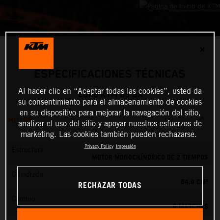
✕
ESPECIFICACIONES TÉCNICAS
Al hacer clic en “Aceptar todas las cookies”, usted da
2026 KTM 65 SX
su consentimiento para el almacenamiento de cookies
en su dispositivo para mejorar la navegación del sitio,
MOTOR
analizar el uso del sitio y apoyar nuestros esfuerzos de
marketing. Las cookies también pueden rechazarse.
Privacy Policy
Impresión
Estructura
MOTOR MONOCILÍNDRICO DE 2 TIEMPOS
Cilindrada
64.9 CM³
RECHAZAR TODAS
Cambio
6 MARCHAS