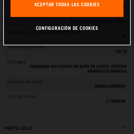
EMS
ACEPTAR TODAS LAS COOKIES
MIKUNI VM 24
Lubricante de motor
MOTOREX TOPSPEED 4T 15W50
CONFIGURACIÓN DE COOKIES
Transmisión primaria dientes embrague
75
Transmisión primaria
23:75
Embrague
EMBRAGUE MULTIDISCO EN BAÑO DE ACEITE, SISTEMA
HIDRÁULICO FORMULA
Cilindros del motor
MONOCILÍNDRICO
Ciclo del motor
2 TIEMPOS
PARTE CICLO