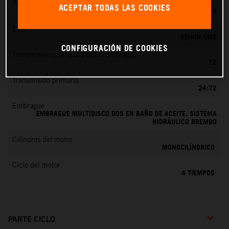
Preparación de la mezcla
ACEPTAR TODAS LAS COOKIES
KEIHIN EFI, TOBERA DE 42 MM
EMS
KEIHIN EMS
CONFIGURACIÓN DE COOKIES
Transmisión primaria dientes embrague
72
Transmisión primaria
24:72
Embrague
EMBRAGUE MULTIDISCO DDS EN BAÑO DE ACEITE, SISTEMA
HIDRÁULICO BREMBO
Cilindros del motor
MONOCILÍNDRICO
Ciclo del motor
4 TIEMPOS
PARTE CICLO