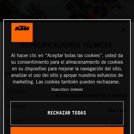
✕
ESPECIFICACIONES TÉCNICAS
Al hacer clic en “Aceptar todas las cookies”, usted da
2025 KTM 350 EXC-F SIX DAYS
su consentimiento para el almacenamiento de cookies
en su dispositivo para mejorar la navegación del sitio,
MOTOR
analizar el uso del sitio y apoyar nuestros esfuerzos de
marketing. Las cookies también pueden rechazarse.
Privacy Policy
Impresión
Estructura
MOTOR MONOCILÍNDRICO DE 4 TIEMPOS
Cilindrada
349.7 CM³
RECHAZAR TODAS
Cambio
6 MARCHAS